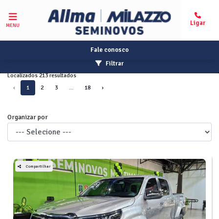
MENU
Fale conosco
Filtrar
Localizados 213 resultados
‹
1
2
3
...
18
›
Organizar por
Compartilhar