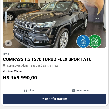
Co
mp
JEEP
arti
COMPASS 1.3 T270 TURBO FLEX SPORT AT6
lhe
Seminovos Allma - São José do Rio Preto
Ver Mais 2 lojas
R$ 149.990,00
0 km
2026/2026
Mais informações