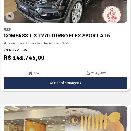
Co
mp
JEEP
arti
COMPASS 1.3 T270 TURBO FLEX SPORT AT6
lhe
Seminovos Allma - São José do Rio Preto
Ver Mais 2 lojas
R$ 141.745,00
0 km
2026/2026
Mais informações