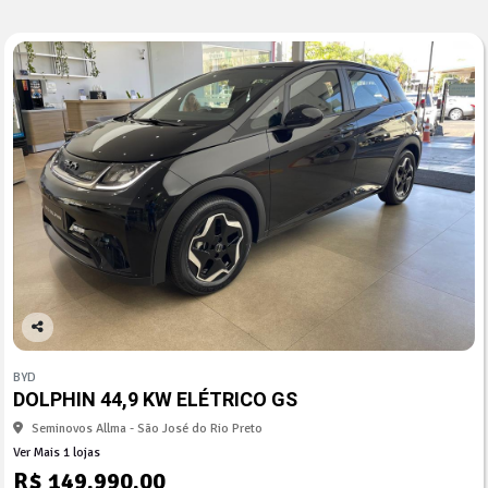
Co
mp
BYD
arti
DOLPHIN 44,9 KW ELÉTRICO GS
lhe
Seminovos Allma - São José do Rio Preto
Ver Mais 1 lojas
R$ 149.990,00