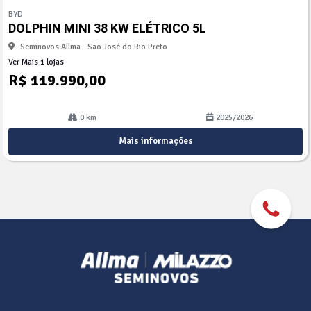
mp
BYD
arti
DOLPHIN MINI 38 KW ELÉTRICO 5L
lhe
Seminovos Allma - São José do Rio Preto
Ver Mais 1 lojas
R$ 119.990,00
0 km
2025/2026
Mais informações