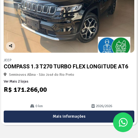
Co
mp
JEEP
arti
COMPASS 1.3 T270 TURBO FLEX LONGITUDE AT6
lhe
Seminovos Allma - São José do Rio Preto
Ver Mais 2 lojas
R$ 171.266,00
0 km
2026/2026
Mais informações