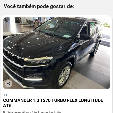
Você também pode gostar de:
Co
mp
JEEP
arti
COMMANDER 1.3 T270 TURBO FLEX LONGITUDE
lhe
AT6
Seminovos Allma - São José do Rio Preto