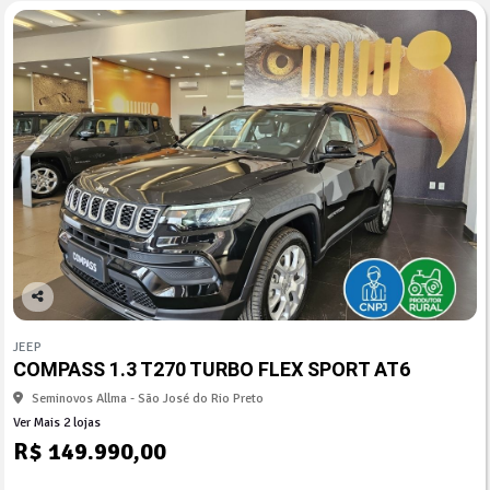
Co
mp
JEEP
arti
COMPASS 1.3 T270 TURBO FLEX SPORT AT6
lhe
Seminovos Allma - São José do Rio Preto
Ver Mais 2 lojas
R$ 149.990,00