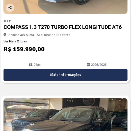
Co
mp
JEEP
arti
COMPASS 1.3 T270 TURBO FLEX LONGITUDE AT6
lhe
Seminovos Allma - São José do Rio Preto
Ver Mais 2 lojas
R$ 159.990,00
0 km
2026/2026
Mais informações