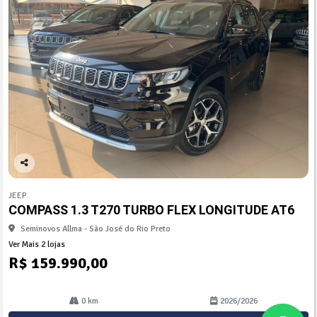
Co
mp
JEEP
arti
COMPASS 1.3 T270 TURBO FLEX LONGITUDE AT6
lhe
Seminovos Allma - São José do Rio Preto
Ver Mais 2 lojas
R$ 159.990,00
0 km
2026/2026