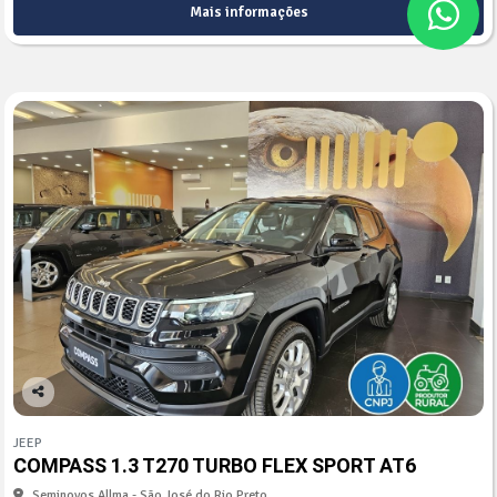
Mais informações
Co
mp
JEEP
arti
COMPASS 1.3 T270 TURBO FLEX SPORT AT6
lhe
Seminovos Allma - São José do Rio Preto