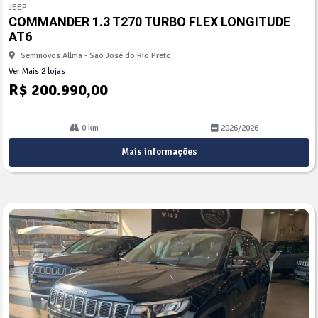
mp
JEEP
arti
COMMANDER 1.3 T270 TURBO FLEX LONGITUDE
lhe
AT6
Seminovos Allma - São José do Rio Preto
Ver Mais 2 lojas
R$ 200.990,00
0 km
2026/2026
Mais informações