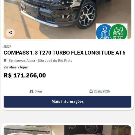
Co
mp
JEEP
arti
COMPASS 1.3 T270 TURBO FLEX LONGITUDE AT6
lhe
Seminovos Allma - São José do Rio Preto
Ver Mais 2 lojas
R$ 171.266,00
0 km
2026/2026
Mais informações