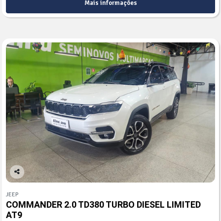
Mais informações
Co
mp
JEEP
arti
COMMANDER 2.0 TD380 TURBO DIESEL LIMITED
lhe
AT9