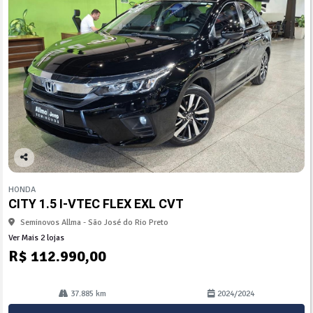
Co
mp
HONDA
arti
CITY 1.5 I-VTEC FLEX EXL CVT
lhe
Seminovos Allma - São José do Rio Preto
Ver Mais 2 lojas
R$ 112.990,00
37.885 km
2024/2024