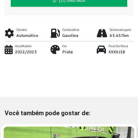
(17) 3042-0420
Câmbio
Combustível
Quilometragem
Automatico
Gasolina
63.457km
Ano/Modelo
Cor
Final Da Placa
2022/2023
Prata
XXX0J18
Você também pode gostar de: