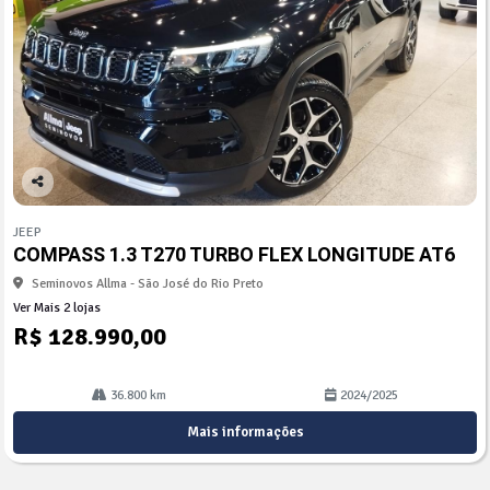
Co
mp
JEEP
arti
COMPASS 1.3 T270 TURBO FLEX LONGITUDE AT6
lhe
Seminovos Allma - São José do Rio Preto
Ver Mais 2 lojas
R$ 128.990,00
36.800 km
2024/2025
Mais informações