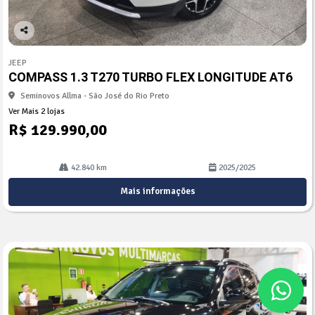
Co
mp
JEEP
arti
COMPASS 1.3 T270 TURBO FLEX LONGITUDE AT6
lhe
Seminovos Allma - São José do Rio Preto
Ver Mais 2 lojas
R$ 129.990,00
42.840 km
2025/2025
Mais informações