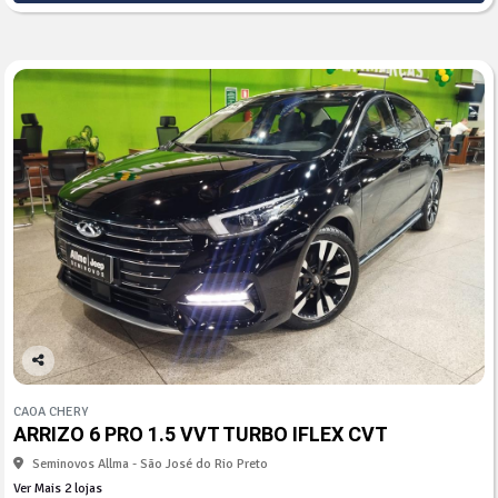
Co
mp
CAOA CHERY
arti
ARRIZO 6 PRO 1.5 VVT TURBO IFLEX CVT
lhe
Seminovos Allma - São José do Rio Preto
Ver Mais 2 lojas