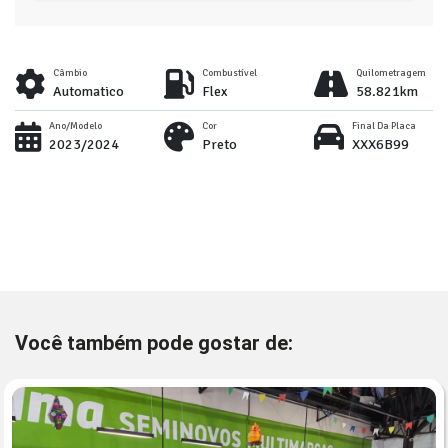
Câmbio
Combustível
Quilometragem
Automatico
Flex
58.821km
Ano/Modelo
Cor
Final Da Placa
2023/2024
Preto
XXX6B99
Você também pode gostar de: