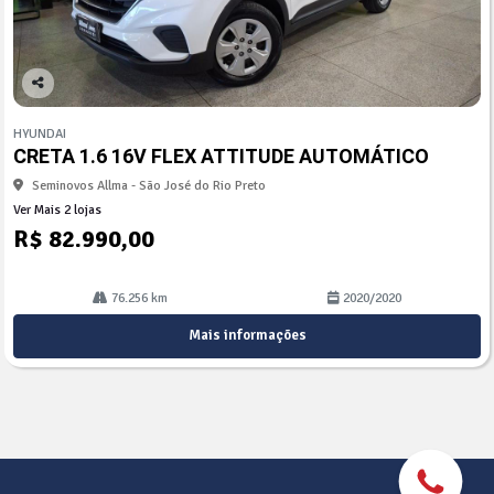
Co
mp
HYUNDAI
arti
CRETA 1.6 16V FLEX ATTITUDE AUTOMÁTICO
lhe
Seminovos Allma - São José do Rio Preto
Ver Mais 2 lojas
R$ 82.990,00
76.256 km
2020/2020
Mais informações