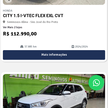
Co
mp
HONDA
arti
CITY 1.5 I-VTEC FLEX EXL CVT
lhe
Seminovos Allma - São José do Rio Preto
Ver Mais 2 lojas
R$ 112.990,00
37.885 km
2024/2024
Mais informações