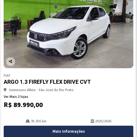
Co
mp
FIAT
arti
ARGO 1.3 FIREFLY FLEX DRIVE CVT
lhe
Seminovos Allma - São José do Rio Preto
Ver Mais 2 lojas
R$ 89.990,00
35.256 km
2025/2026
Mais informações