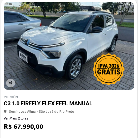
Co
mp
CITROËN
arti
C3 1.0 FIREFLY FLEX FEEL MANUAL
lhe
Seminovos Allma - São José do Rio Preto
Ver Mais 2 lojas
R$ 67.990,00