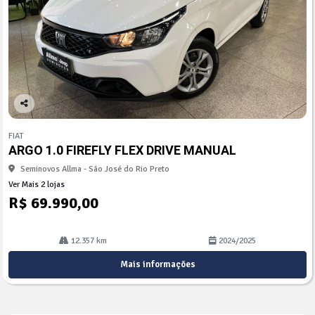
Co
mp
FIAT
arti
ARGO 1.0 FIREFLY FLEX DRIVE MANUAL
lhe
Seminovos Allma - São José do Rio Preto
Ver Mais 2 lojas
R$ 69.990,00
12.357 km
2024/2025
Mais informações