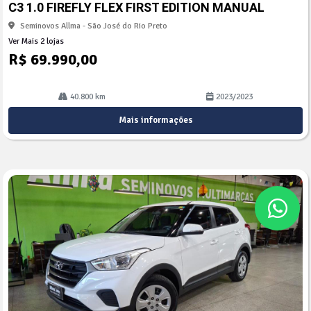
C3 1.0 FIREFLY FLEX FIRST EDITION MANUAL
lhe
Seminovos Allma - São José do Rio Preto
Ver Mais 2 lojas
R$ 69.990,00
40.800 km
2023/2023
Mais informações