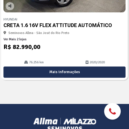
Co
mp
HYUNDAI
arti
CRETA 1.6 16V FLEX ATTITUDE AUTOMÁTICO
lhe
Seminovos Allma - São José do Rio Preto
Ver Mais 2 lojas
R$ 82.990,00
76.256 km
2020/2020
Mais informações