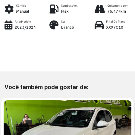
Câmbio
Combustível
Quilometragem
Manual
Flex
76.477km
Ano/Modelo
Cor
Final Da Placa
2023/2024
Branco
XXX7C10
Você também pode gostar de: