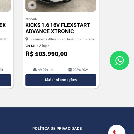
Co
mp
NISSAN
arti
LEX
KICKS 1.6 16V FLEXSTART
lhe
ADVANCE XTRONIC
 Preto
Seminovos Allma - São José do Rio Preto
Ver Mais 2 lojas
R$ 103.990,00
21
49.994 km
2024/2024
Mais informações
POLÍTICA DE PRIVACIDADE