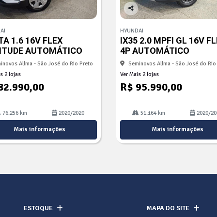
Co
mp
AI
HYUNDAI
arti
A 1.6 16V FLEX
IX35 2.0 MPFI GL 16V F
lhe
ITUDE AUTOMÁTICO
4P AUTOMÁTICO
inovos Allma - São José do Rio Preto
Seminovos Allma - São José do Rio
s 2 lojas
Ver Mais 2 lojas
82.990,00
R$ 95.990,00
76.256 km
2020/2020
51.164 km
2020/20
Mais informações
Mais informações
ESTOQUE
MAPA DO SITE