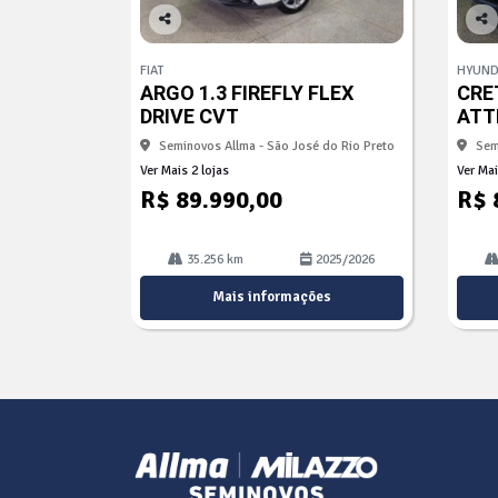
Co
Co
mp
mp
FIAT
HYUND
arti
arti
ARGO 1.3 FIREFLY FLEX
CRET
lhe
lhe
DRIVE CVT
ATT
Seminovos Allma - São José do Rio Preto
Sem
Ver Mais 2 lojas
Ver Mai
R$ 89.990,00
R$ 
35.256 km
2025/2026
Mais informações