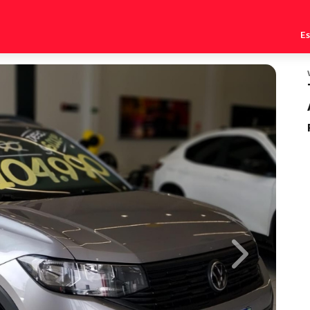
E
Next