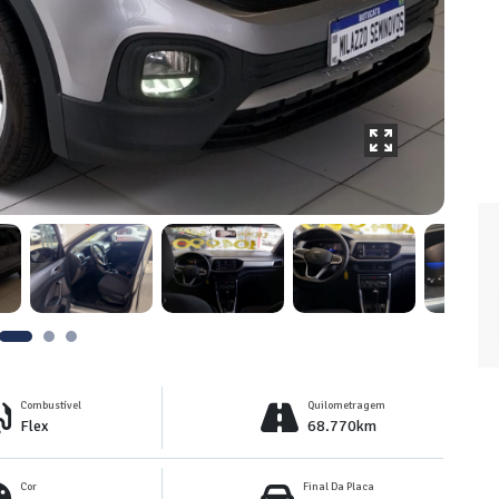
Combustível
Quilometragem
Flex
68.770km
Cor
Final Da Placa