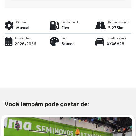
Câmbio
Combustível
Quilometragem
Manual
Flex
5.273km
Ano/Modelo
Cor
Final Da Placa
2026/2026
Branco
XXX6H28
Você também pode gostar de: