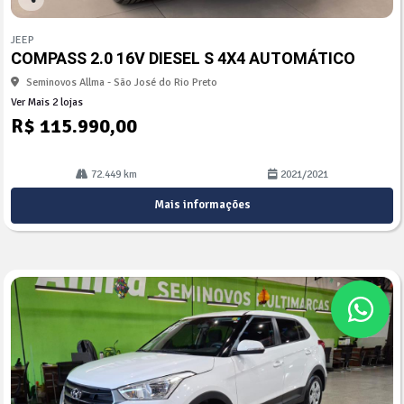
Co
mp
JEEP
arti
COMPASS 2.0 16V DIESEL S 4X4 AUTOMÁTICO
lhe
Seminovos Allma - São José do Rio Preto
Ver Mais 2 lojas
R$ 115.990,00
72.449 km
2021/2021
Mais informações