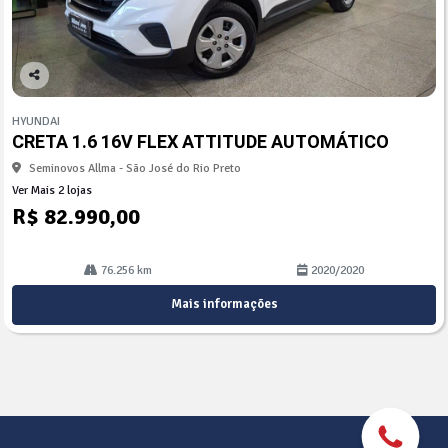
Co
mp
HYUNDAI
arti
CRETA 1.6 16V FLEX ATTITUDE AUTOMÁTICO
lhe
Seminovos Allma - São José do Rio Preto
Ver Mais 2 lojas
R$ 82.990,00
76.256 km
2020/2020
Mais informações