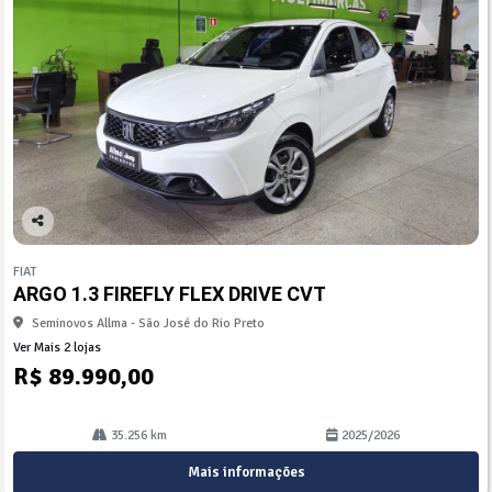
Co
mp
FIAT
arti
ARGO 1.3 FIREFLY FLEX DRIVE CVT
lhe
Seminovos Allma - São José do Rio Preto
Ver Mais 2 lojas
R$ 89.990,00
35.256 km
2025/2026
Mais informações