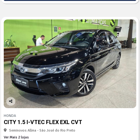
Co
mp
HONDA
arti
CITY 1.5 I-VTEC FLEX EXL CVT
lhe
Seminovos Allma - São José do Rio Preto
Ver Mais 2 lojas