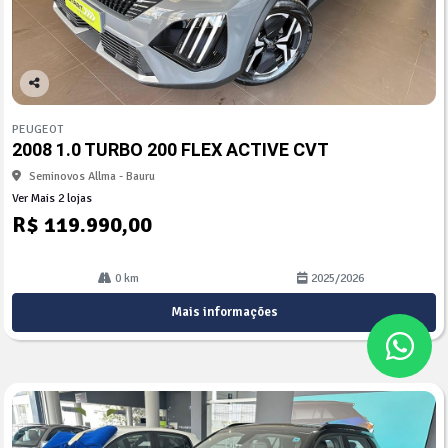
Co
mp
PEUGEOT
arti
2008 1.0 TURBO 200 FLEX ACTIVE CVT
lhe
Seminovos Allma - Bauru
Ver Mais 2 lojas
R$ 119.990,00
0 km
2025/2026
Mais informações