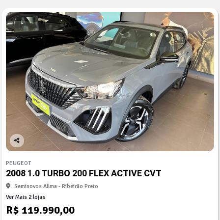
Co
mp
PEUGEOT
arti
2008 1.0 TURBO 200 FLEX ACTIVE CVT
lhe
Seminovos Allma - Ribeirão Preto
Ver Mais 2 lojas
R$ 119.990,00