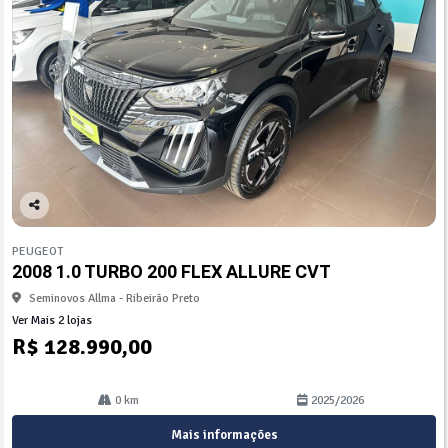
Co
mp
PEUGEOT
arti
2008 1.0 TURBO 200 FLEX ALLURE CVT
lhe
Seminovos Allma - Ribeirão Preto
Ver Mais 2 lojas
R$ 128.990,00
0 km
2025/2026
Mais informações