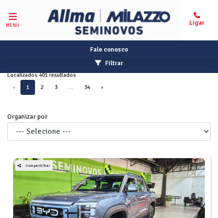
MENU
Fale conosco
Filtrar
Localizados 401 resultados
‹
1
2
3
...
34
›
Organizar por
Compartilhar