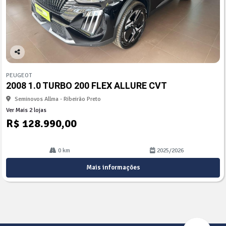
Co
mp
PEUGEOT
arti
2008 1.0 TURBO 200 FLEX ALLURE CVT
lhe
Seminovos Allma - Ribeirão Preto
Ver Mais 2 lojas
R$ 128.990,00
0 km
2025/2026
Mais informações