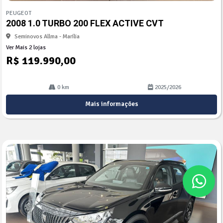
mp
PEUGEOT
arti
2008 1.0 TURBO 200 FLEX ACTIVE CVT
lhe
Seminovos Allma - Marília
Ver Mais 2 lojas
R$ 119.990,00
0 km
2025/2026
Mais informações