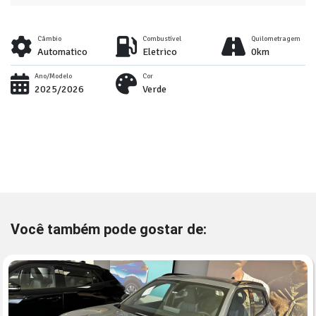
Câmbio
Combustível
Quilometragem
Automatico
Eletrico
0km
Ano/Modelo
Cor
2025/2026
Verde
Você também pode gostar de: