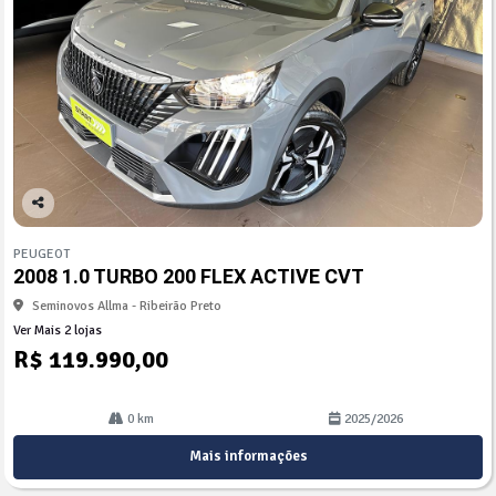
Co
mp
PEUGEOT
arti
2008 1.0 TURBO 200 FLEX ACTIVE CVT
lhe
Seminovos Allma - Ribeirão Preto
Ver Mais 2 lojas
R$ 119.990,00
0 km
2025/2026
Mais informações