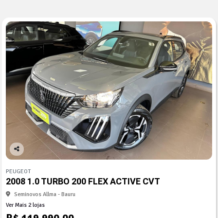
Co
mp
PEUGEOT
arti
2008 1.0 TURBO 200 FLEX ACTIVE CVT
lhe
Seminovos Allma - Bauru
Ver Mais 2 lojas
R$ 119.990,00