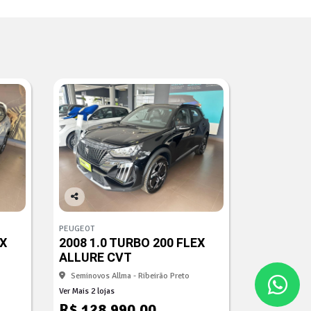
Co
mp
PEUGEOT
arti
EX
2008 1.0 TURBO 200 FLEX
lhe
ALLURE CVT
Seminovos Allma - Ribeirão Preto
Ver Mais 2 lojas
R$ 128.990,00