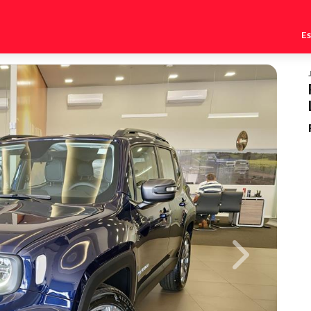
E
Next