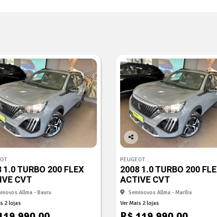
Co
mp
OT
PEUGEOT
arti
 1.0 TURBO 200 FLEX
2008 1.0 TURBO 200 FL
lhe
IVE CVT
ACTIVE CVT
inovos Allma - Bauru
Seminovos Allma - Marília
s 2 lojas
Ver Mais 2 lojas
119.990,00
R$ 119.990,00