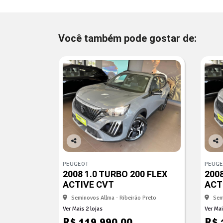
Você também pode gostar de:
Co
Co
mp
mp
PEUGEOT
PEUGE
arti
arti
2008 1.0 TURBO 200 FLEX
2008
lhe
lhe
ACTIVE CVT
ACT
Seminovos Allma - Ribeirão Preto
Sem
Ver Mais 2 lojas
Ver Mai
R$ 119.990,00
R$ 