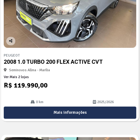
Co
mp
PEUGEOT
arti
2008 1.0 TURBO 200 FLEX ACTIVE CVT
lhe
Seminovos Allma - Marília
Ver Mais 2 lojas
R$ 119.990,00
0 km
2025/2026
Mais informações