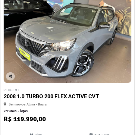
Co
mp
PEUGEOT
arti
2008 1.0 TURBO 200 FLEX ACTIVE CVT
lhe
Seminovos Allma - Bauru
Ver Mais 2 lojas
R$ 119.990,00