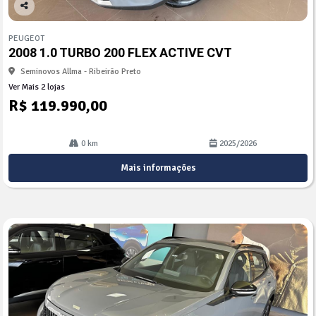
Co
mp
PEUGEOT
arti
2008 1.0 TURBO 200 FLEX ACTIVE CVT
lhe
Seminovos Allma - Ribeirão Preto
Ver Mais 2 lojas
R$ 119.990,00
0 km
2025/2026
Mais informações