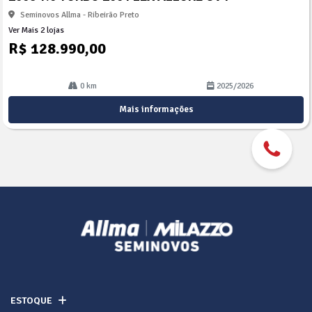
lhe
Seminovos Allma - Ribeirão Preto
Ver Mais 2 lojas
R$ 128.990,00
0 km
2025/2026
Mais informações
ESTOQUE