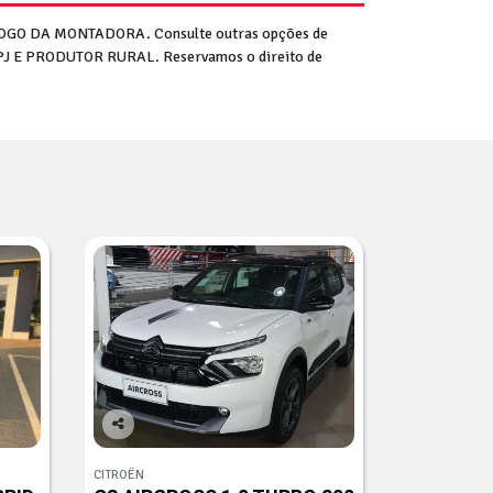
GO DA MONTADORA. Consulte outras opções de
CNPJ E PRODUTOR RURAL. Reservamos o direito de
Co
mp
CITROËN
arti