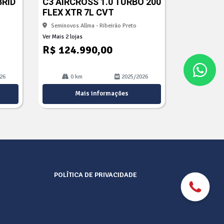
BRID
C3 AIRCROSS 1.0 TURBO 200
lhe
FLEX XTR 7L CVT
Seminovos Allma - Ribeirão Preto
Ver Mais 2 lojas
R$ 124.990,00
26
0 km
2025/2026
Mais informações
POLÍTICA DE PRIVACIDADE