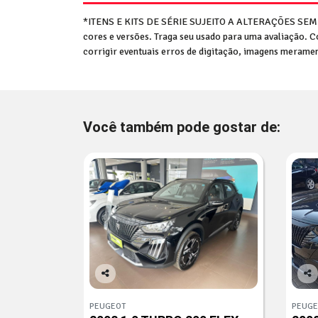
*ITENS E KITS DE SÉRIE SUJEITO A ALTERAÇÕES SE
cores e versões. Traga seu usado para uma avaliaçã
corrigir eventuais erros de digitação, imagens meram
Você também pode gostar de:
Co
Co
mp
mp
PEUGEOT
PEUGE
arti
arti