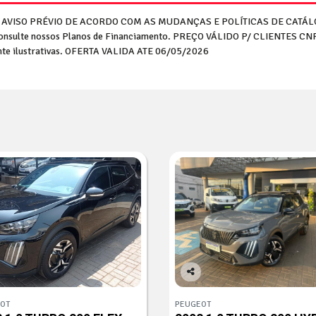
M AVISO PRÉVIO DE ACORDO COM AS MUDANÇAS E POLÍTICAS DE CATÁLO
o. Consulte nossos Planos de Financiamento. PREÇO VÁLIDO P/ CLIENTES 
ente ilustrativas. OFERTA VALIDA ATE 06/05/2026
Co
mp
OT
PEUGEOT
arti