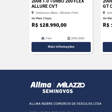
2008 1.0 TURBO 200 FLEX
2008
lhe
lhe
ALLURE CVT
GT 
Seminovos Allma - Ribeirão Preto
Sem
Ver Mais 2 lojas
Ver Mai
R$ 128.990,00
R$ 
0 km
2025/2026
Mais informações
ALLMA NOBRE COMERCIO DE VEICULOS LTDA