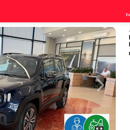
E
Next