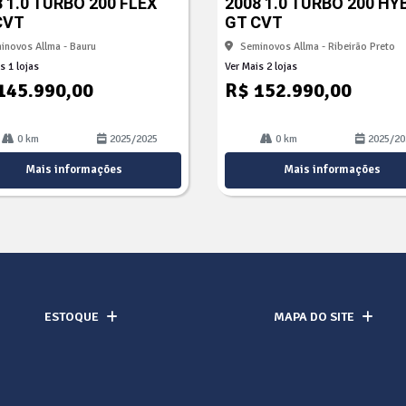
 1.0 TURBO 200 FLEX
2008 1.0 TURBO 200 HY
lhe
CVT
GT CVT
inovos Allma - Bauru
Seminovos Allma - Ribeirão Preto
s 1 lojas
Ver Mais 2 lojas
145.990,00
R$ 152.990,00
0 km
2025/2025
0 km
2025/20
Mais informações
Mais informações
ESTOQUE
MAPA DO SITE