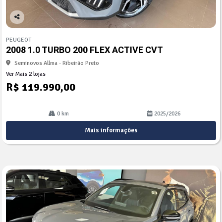
Co
mp
PEUGEOT
arti
2008 1.0 TURBO 200 FLEX ACTIVE CVT
lhe
Seminovos Allma - Ribeirão Preto
Ver Mais 2 lojas
R$ 119.990,00
0 km
2025/2026
Mais informações