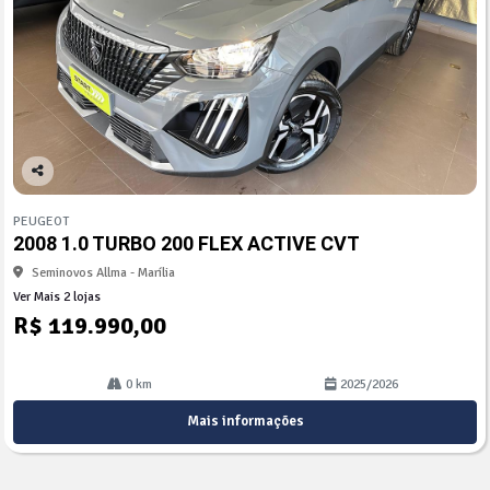
Co
mp
PEUGEOT
arti
2008 1.0 TURBO 200 FLEX ACTIVE CVT
lhe
Seminovos Allma - Marília
Ver Mais 2 lojas
R$ 119.990,00
0 km
2025/2026
Mais informações