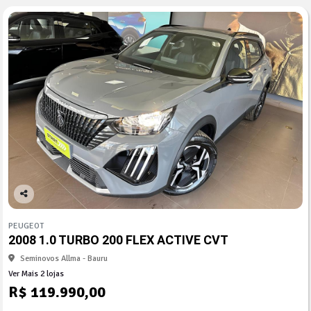
Co
mp
PEUGEOT
arti
2008 1.0 TURBO 200 FLEX ACTIVE CVT
lhe
Seminovos Allma - Bauru
Ver Mais 2 lojas
R$ 119.990,00