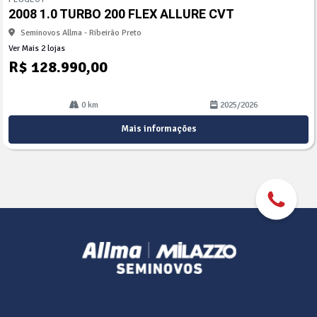
arti
2008 1.0 TURBO 200 FLEX ALLURE CVT
lhe
Seminovos Allma - Ribeirão Preto
Ver Mais 2 lojas
R$ 128.990,00
0 km
2025/2026
Mais informações