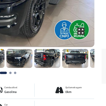
Combustível
Quilometragem
Gasolina
0km
Cor