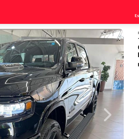
E
Next