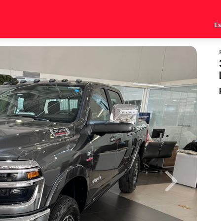
E
Next