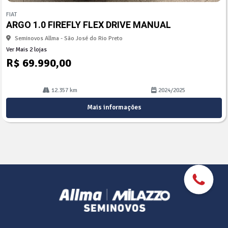
Co
mp
FIAT
arti
ARGO 1.0 FIREFLY FLEX DRIVE MANUAL
lhe
Seminovos Allma - São José do Rio Preto
Ver Mais 2 lojas
R$ 69.990,00
12.357 km
2024/2025
Mais informações