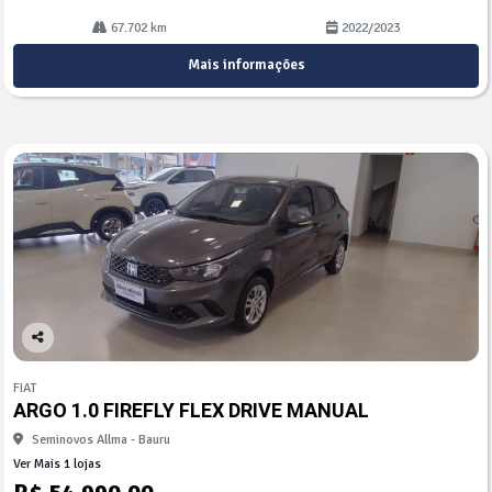
67.702 km
2022/2023
Mais informações
Co
mp
FIAT
arti
ARGO 1.0 FIREFLY FLEX DRIVE MANUAL
lhe
Seminovos Allma - Bauru
Ver Mais 1 lojas