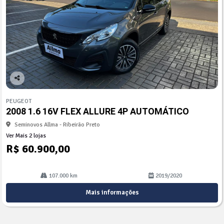
Co
mp
PEUGEOT
arti
2008 1.6 16V FLEX ALLURE 4P AUTOMÁTICO
lhe
Seminovos Allma - Ribeirão Preto
Ver Mais 2 lojas
R$ 60.900,00
107.000 km
2019/2020
Mais informações