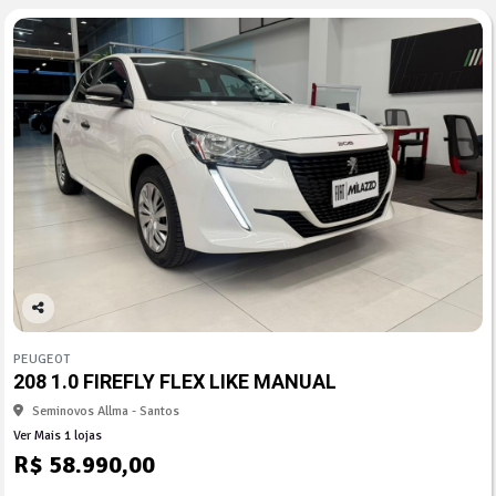
Co
mp
PEUGEOT
arti
208 1.0 FIREFLY FLEX LIKE MANUAL
lhe
Seminovos Allma - Santos
Ver Mais 1 lojas
R$ 58.990,00