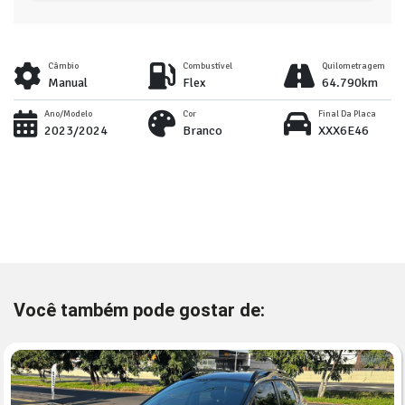
Câmbio
Combustível
Quilometragem
Manual
Flex
64.790km
Ano/Modelo
Cor
Final Da Placa
2023/2024
Branco
XXX6E46
Você também pode gostar de: