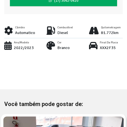
(17) 3042-0420
Câmbio
Combustível
Quilometragem
Automatico
Diesel
81.772km
Ano/Modelo
Cor
Final Da Placa
2022/2023
Branco
XXX2F35
Você também pode gostar de: