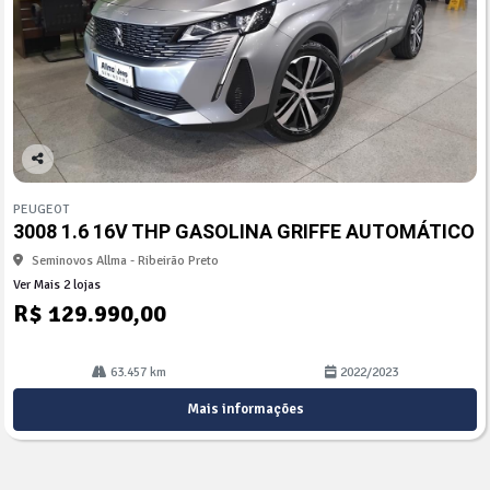
Co
mp
PEUGEOT
arti
3008 1.6 16V THP GASOLINA GRIFFE AUTOMÁTICO
lhe
Seminovos Allma - Ribeirão Preto
Ver Mais 2 lojas
R$ 129.990,00
63.457 km
2022/2023
Mais informações