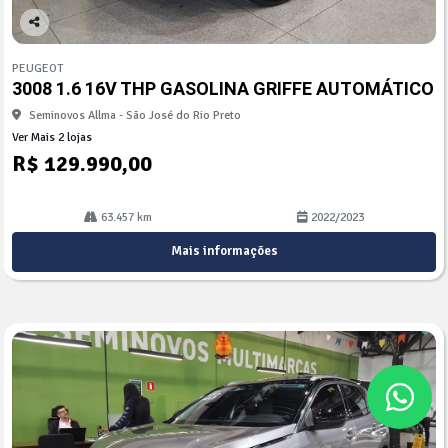
Co
mp
PEUGEOT
arti
3008 1.6 16V THP GASOLINA GRIFFE AUTOMÁTICO
lhe
Seminovos Allma - São José do Rio Preto
Ver Mais 2 lojas
R$ 129.990,00
63.457 km
2022/2023
Mais informações