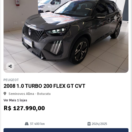
Co
mp
PEUGEOT
arti
2008 1.0 TURBO 200 FLEX GT CVT
lhe
Seminovos Allma - Botucatu
Ver Mais 1 lojas
R$ 127.990,00
37.400 km
2024/2025