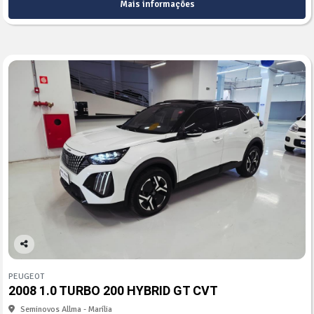
Mais informações
Co
mp
PEUGEOT
arti
2008 1.0 TURBO 200 HYBRID GT CVT
lhe
Seminovos Allma - Marília