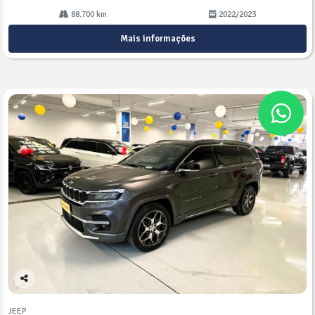
88.700 km
2022/2023
Mais informações
Co
mp
JEEP