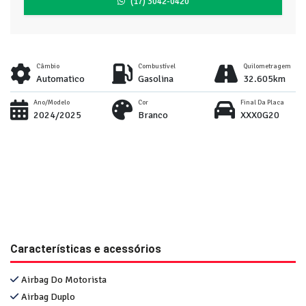
(17) 3042-0420
Câmbio
Combustível
Quilometragem
Automatico
Gasolina
32.605km
Ano/Modelo
Cor
Final Da Placa
2024/2025
Branco
XXX0G20
Características e acessórios
Airbag Do Motorista
Airbag Duplo