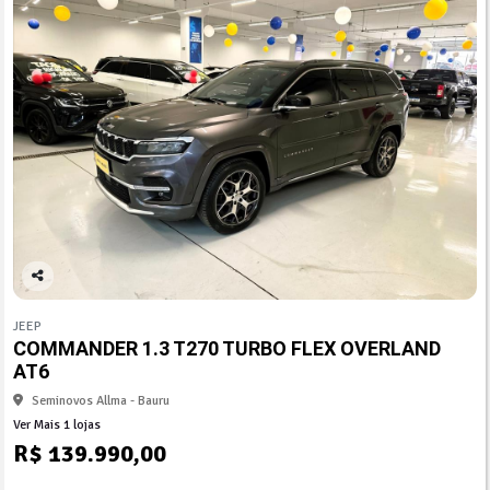
Co
mp
JEEP
arti
COMMANDER 1.3 T270 TURBO FLEX OVERLAND
lhe
AT6
Seminovos Allma - Bauru
Ver Mais 1 lojas
R$ 139.990,00