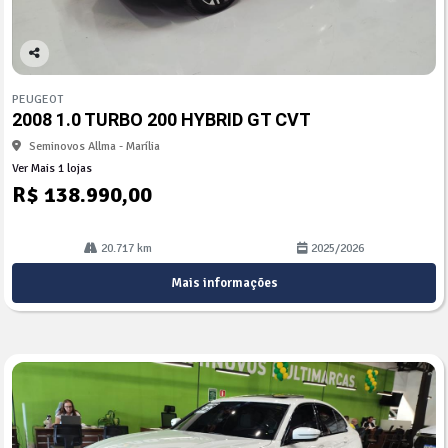
Co
mp
PEUGEOT
arti
2008 1.0 TURBO 200 HYBRID GT CVT
lhe
Seminovos Allma - Marília
Ver Mais 1 lojas
R$ 138.990,00
20.717 km
2025/2026
Mais informações