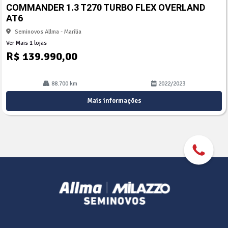
arti
COMMANDER 1.3 T270 TURBO FLEX OVERLAND
lhe
AT6
Seminovos Allma - Marília
Ver Mais 1 lojas
R$ 139.990,00
88.700 km
2022/2023
Mais informações