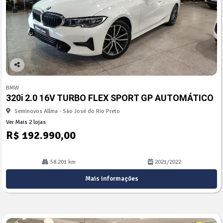
Co
mp
BMW
arti
320i 2.0 16V TURBO FLEX SPORT GP AUTOMÁTICO
lhe
Seminovos Allma - São José do Rio Preto
Ver Mais 2 lojas
R$ 192.990,00
58.201 km
2021/2022
Mais informações