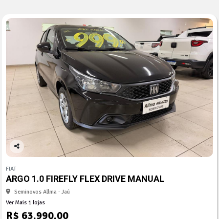
Co
mp
FIAT
arti
ARGO 1.0 FIREFLY FLEX DRIVE MANUAL
lhe
Seminovos Allma - Jaú
Ver Mais 1 lojas
R$ 63.990,00