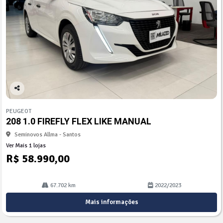
Co
mp
PEUGEOT
arti
208 1.0 FIREFLY FLEX LIKE MANUAL
lhe
Seminovos Allma - Santos
Ver Mais 1 lojas
R$ 58.990,00
67.702 km
2022/2023
Mais informações