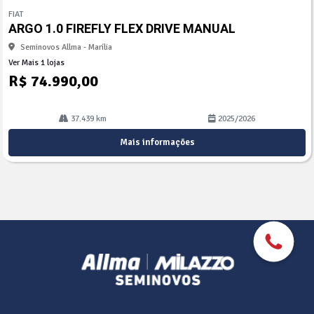
mp
FIAT
arti
ARGO 1.0 FIREFLY FLEX DRIVE MANUAL
lhe
Seminovos Allma - Marília
Ver Mais 1 lojas
R$ 74.990,00
37.439 km
2025/2026
Mais informações