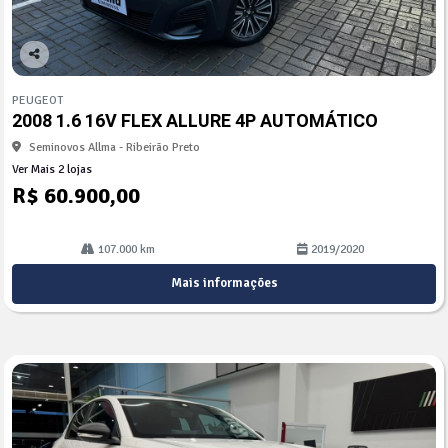
Co
mp
PEUGEOT
arti
2008 1.6 16V FLEX ALLURE 4P AUTOMÁTICO
lhe
Seminovos Allma - Ribeirão Preto
Ver Mais 2 lojas
R$ 60.900,00
107.000 km
2019/2020
Mais informações