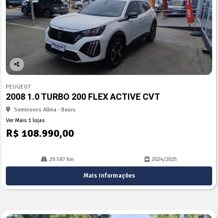
Co
mp
PEUGEOT
arti
2008 1.0 TURBO 200 FLEX ACTIVE CVT
lhe
Seminovos Allma - Bauru
Ver Mais 1 lojas
R$ 108.990,00
29.587 km
2024/2025
Mais informações