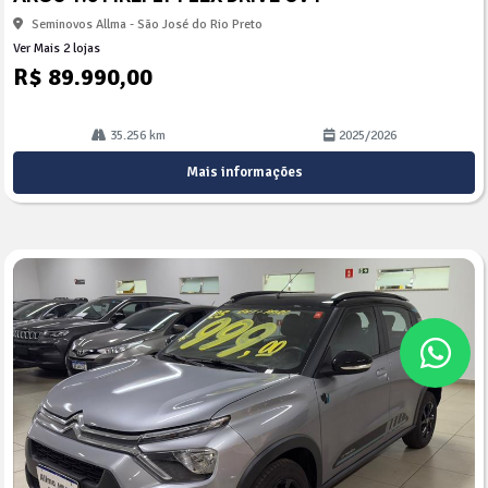
lhe
Seminovos Allma - São José do Rio Preto
Ver Mais 2 lojas
R$ 89.990,00
35.256 km
2025/2026
Mais informações