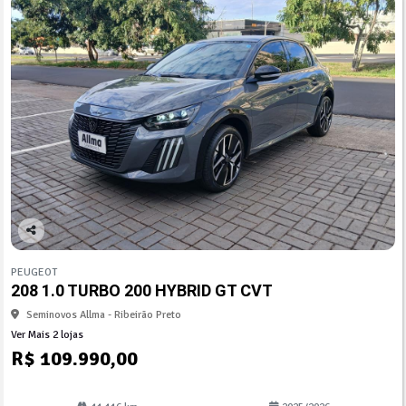
Co
mp
PEUGEOT
arti
208 1.0 TURBO 200 HYBRID GT CVT
lhe
Seminovos Allma - Ribeirão Preto
Ver Mais 2 lojas
R$ 109.990,00