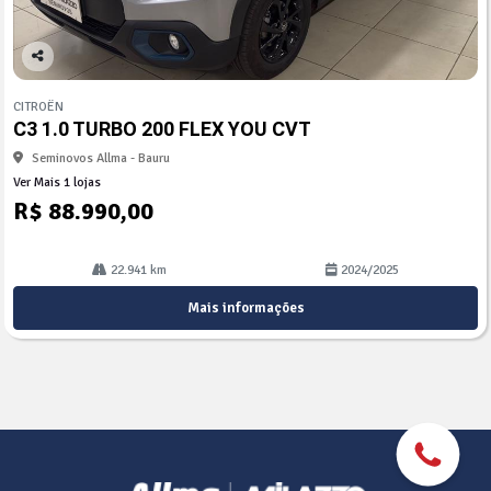
Co
mp
CITROËN
arti
C3 1.0 TURBO 200 FLEX YOU CVT
lhe
Seminovos Allma - Bauru
Ver Mais 1 lojas
R$ 88.990,00
22.941 km
2024/2025
Mais informações