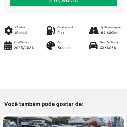
(17) 3042-0420
Câmbio
Combustível
Quilometragem
Manual
Flex
64.409km
Ano/Modelo
Cor
Final Da Placa
2023/2024
Branco
XXX4G66
Você também pode gostar de: