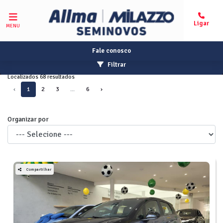
MENU
Fale conosco
Filtrar
Localizados 68 resultados
‹
1
2
3
...
6
›
Organizar por
Compartilhar