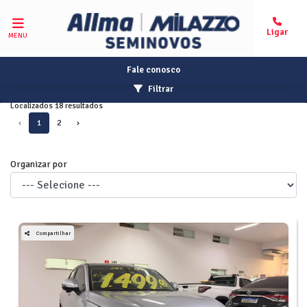
MENU
Fale conosco
Filtrar
Localizados 18 resultados
‹
1
2
›
Organizar por
Compartilhar