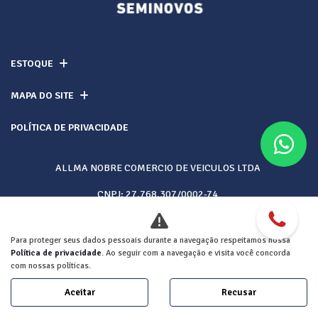
ESTOQUE
MAPA DO SITE
POLÍTICA DE PRIVACIDADE
ALLMA NOBRE COMERCIO DE VEICULOS LTDA
CNPJ: 27.768.307/0002-74
Para proteger seus dados pessoais durante a navegação respeitamos nossa
Desacelere. Seu bem maior é a vida.
Política de privacidade
. Ao seguir com a navegação e visita você concorda
com nossas políticas.
Aceitar
Recusar
Desenvolvido pela DEALERSPACE ® Direitos Reservados.