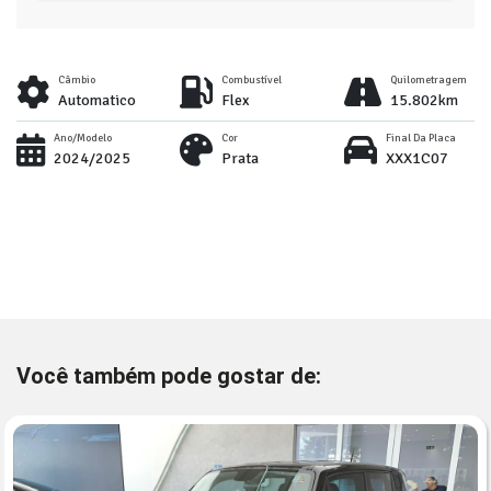
Câmbio
Combustível
Quilometragem
Automatico
Flex
15.802km
Ano/Modelo
Cor
Final Da Placa
2024/2025
Prata
XXX1C07
Você também pode gostar de: