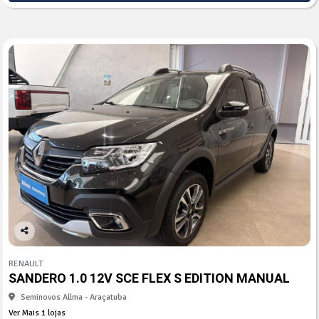
Co
mp
RENAULT
arti
SANDERO 1.0 12V SCE FLEX S EDITION MANUAL
lhe
Seminovos Allma - Araçatuba
Ver Mais 1 lojas