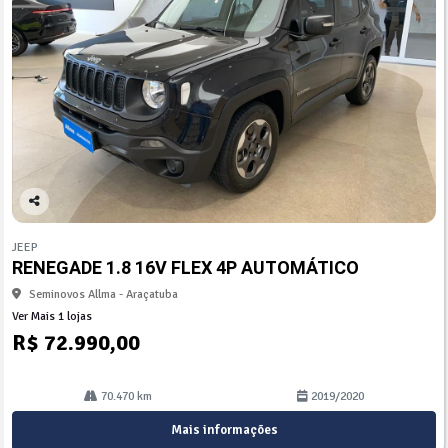
Co
mp
JEEP
arti
RENEGADE 1.8 16V FLEX 4P AUTOMÁTICO
lhe
Seminovos Allma - Araçatuba
Ver Mais 1 lojas
R$ 72.990,00
70.470 km
2019/2020
Mais informações