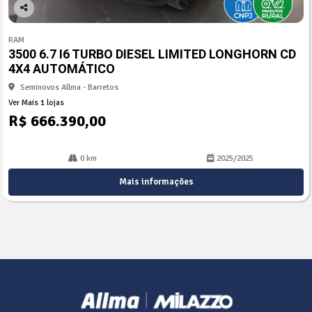
Co
mp
RAM
arti
3500 6.7 I6 TURBO DIESEL LIMITED LONGHORN CD
lhe
4X4 AUTOMÁTICO
Seminovos Allma - Barretos
Ver Mais 1 lojas
R$ 666.390,00
0 km
2025/2025
Mais informações