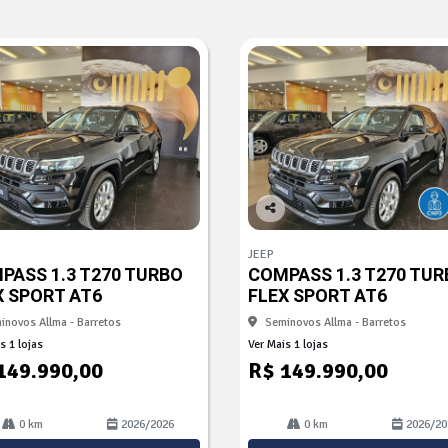
Co
mp
JEEP
arti
PASS 1.3 T270 TURBO
COMPASS 1.3 T270 TUR
lhe
X SPORT AT6
FLEX SPORT AT6
inovos Allma - Barretos
Seminovos Allma - Barretos
s 1 lojas
Ver Mais 1 lojas
149.990,00
R$ 149.990,00
0 km
2026/2026
0 km
2026/20