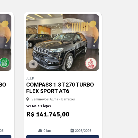
Co
mp
JEEP
arti
BO
COMPASS 1.3 T270 TURBO
lhe
FLEX SPORT AT6
Seminovos Allma - Barretos
Ver Mais 1 lojas
R$ 141.745,00
26
0 km
2026/2026