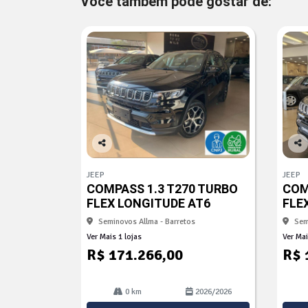
Você também pode gostar de:
Co
Co
mp
mp
JEEP
JEEP
arti
arti
COMPASS 1.3 T270 TURBO
COM
lhe
lhe
FLEX LONGITUDE AT6
FLE
Seminovos Allma - Barretos
Sem
Ver Mais 1 lojas
Ver Mai
R$ 171.266,00
R$ 
0 km
2026/2026