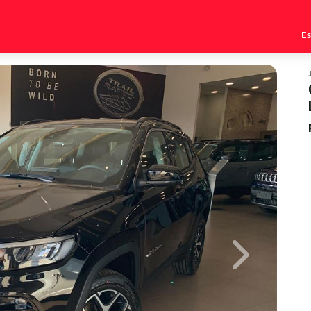
E
Next