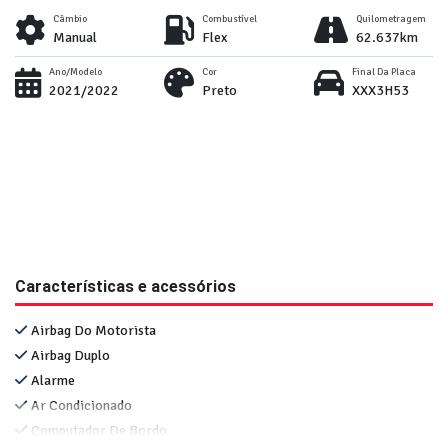
Câmbio
Combustível
Quilometragem
Manual
Flex
62.637km
Ano/Modelo
Cor
Final Da Placa
2021/2022
Preto
XXX3H53
Características e acessórios
Airbag Do Motorista
Airbag Duplo
Alarme
Ar Condicionado
Computador De Bordo