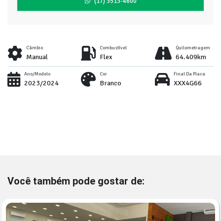
(17) 3513-4600
Câmbio
Combustível
Quilometragem
Manual
Flex
64.409km
Ano/Modelo
Cor
Final Da Placa
2023/2024
Branco
XXX4G66
Você também pode gostar de: