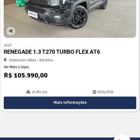
Co
mp
JEEP
arti
RENEGADE 1.3 T270 TURBO FLEX AT6
lhe
Seminovos Allma - Barretos
Ver Mais 1 lojas
R$ 105.990,00
24.851 km
2024/2025
Mais informações