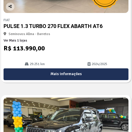
Co
mp
FIAT
arti
PULSE 1.3 TURBO 270 FLEX ABARTH AT6
lhe
Seminovos Allma - Barretos
Ver Mais 1 lojas
R$ 113.990,00
29.251 km
2024/2025
Mais informações