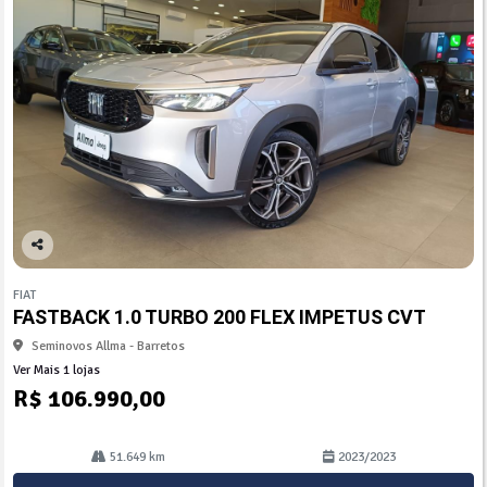
Co
mp
FIAT
arti
FASTBACK 1.0 TURBO 200 FLEX IMPETUS CVT
lhe
Seminovos Allma - Barretos
Ver Mais 1 lojas
R$ 106.990,00
51.649 km
2023/2023