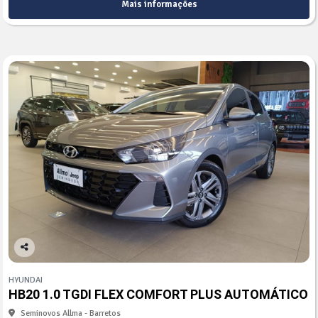
Mais informações
Co
mp
HYUNDAI
arti
HB20 1.0 TGDI FLEX COMFORT PLUS AUTOMÁTICO
lhe
Seminovos Allma - Barretos