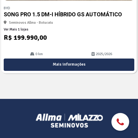
mp
BYD
arti
SONG PRO 1.5 DM-I HÍBRIDO GS AUTOMÁTICO
lhe
Seminovos Allma - Botucatu
Ver Mais 1 lojas
R$ 199.990,00
0 km
2025/2026
Mais informações