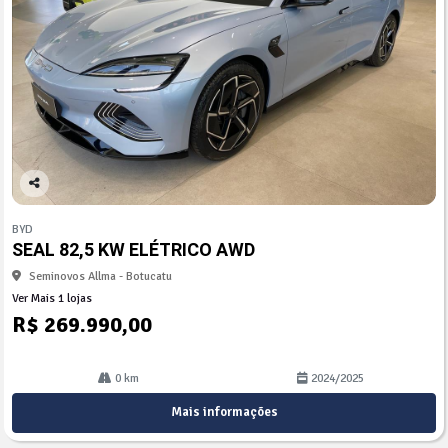
Co
mp
BYD
arti
SEAL 82,5 KW ELÉTRICO AWD
lhe
Seminovos Allma - Botucatu
Ver Mais 1 lojas
R$ 269.990,00
0 km
2024/2025
Mais informações