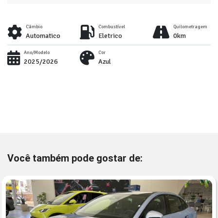
Câmbio
Combustível
Quilometragem
Automatico
Eletrico
0km
Ano/Modelo
Cor
2025/2026
Azul
Você também pode gostar de: