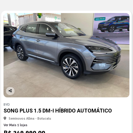
Co
mp
BYD
arti
SONG PLUS 1.5 DM-I HÍBRIDO AUTOMÁTICO
lhe
Seminovos Allma - Botucatu
Ver Mais 1 lojas
R$ 249.990,00