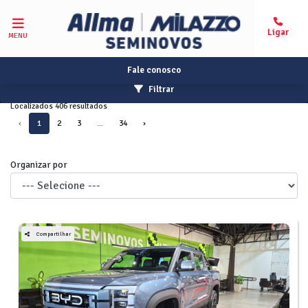
MENU
Fale conosco
Filtrar
Localizados 406 resultados
‹
1
2
3
...
34
›
Organizar por
Compartilhar