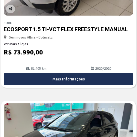
Co
mp
FORD
arti
ECOSPORT 1.5 TI-VCT FLEX FREESTYLE MANUAL
lhe
Seminovos Allma - Botucatu
Ver Mais 1 lojas
R$ 73.990,00
81.405 km
2020/2020
Mais informações