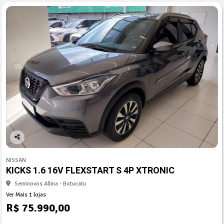
Co
mp
NISSAN
arti
KICKS 1.6 16V FLEXSTART S 4P XTRONIC
lhe
Seminovos Allma - Botucatu
Ver Mais 1 lojas
R$ 75.990,00