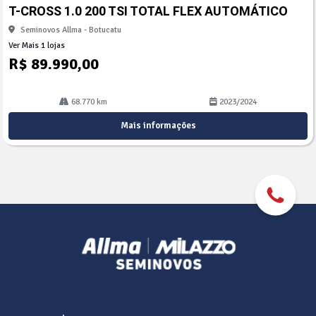
arti
T-CROSS 1.0 200 TSI TOTAL FLEX AUTOMÁTICO
lhe
Seminovos Allma - Botucatu
Ver Mais 1 lojas
R$ 89.990,00
68.770 km
2023/2024
Mais informações