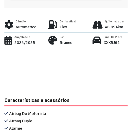
Câmbio
Combustível
Quilometragem
Automatico
Flex
48.994km
Ano/Modelo
Cor
Final Da Placa
2024/2025
Branco
XXX5J64
Características e acessórios
Airbag Do Motorista
Airbag Duplo
Alarme