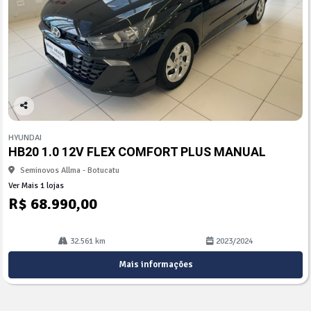
Co
mp
HYUNDAI
arti
HB20 1.0 12V FLEX COMFORT PLUS MANUAL
lhe
Seminovos Allma - Botucatu
Ver Mais 1 lojas
R$ 68.990,00
32.561 km
2023/2024
Mais informações