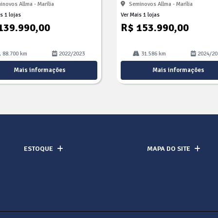
inovos Allma - Marília
Seminovos Allma - Marília
s 1 lojas
Ver Mais 1 lojas
139.990,00
R$ 153.990,00
88.700 km
2022/2023
31.586 km
2024/20
Mais informações
Mais informações
ESTOQUE
MAPA DO SITE