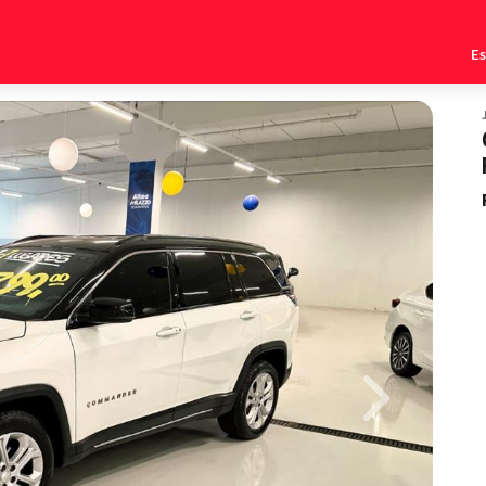
E
Next