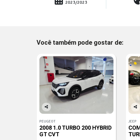
2023/2023
Você também pode gostar de:
Co
Co
mp
mp
PEUGEOT
JEEP
arti
arti
2008 1.0 TURBO 200 HYBRID
COM
lhe
lhe
GT CVT
TUR