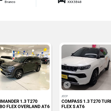
Branco
XXX3B48
Co
mp
JEEP
arti
MANDER 1.3 T270
COMPASS 1.3 T270 TUR
lhe
BO FLEX OVERLAND AT6
FLEX S AT6