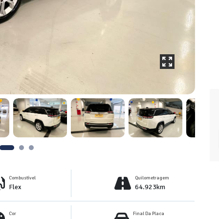
Combustível
Quilometragem
Flex
64.923km
Cor
Final Da Placa