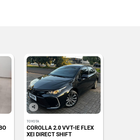
Co
mp
TOYOTA
arti
BO
COROLLA 2.0 VVT-IE FLEX
lhe
XEI DIRECT SHIFT