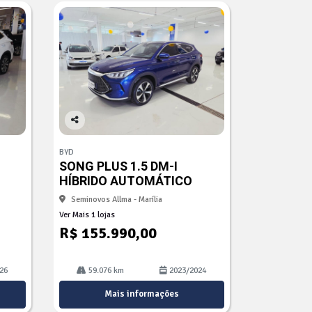
Co
mp
BYD
arti
SONG PLUS 1.5 DM-I
lhe
HÍBRIDO AUTOMÁTICO
Seminovos Allma - Marília
Ver Mais 1 lojas
R$ 155.990,00
26
59.076 km
2023/2024
Mais informações