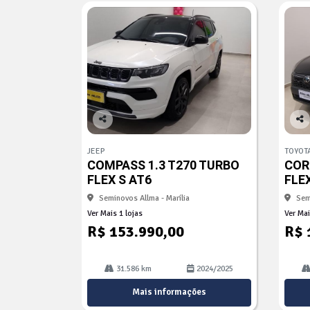
Co
Co
mp
mp
JEEP
TOYOT
arti
arti
COMPASS 1.3 T270 TURBO
COR
lhe
lhe
FLEX S AT6
FLE
Seminovos Allma - Marília
Sem
Ver Mais 1 lojas
Ver Mai
R$ 153.990,00
R$ 
31.586 km
2024/2025
Mais informações