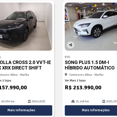
Co
mp
A
BYD
arti
OLLA CROSS 2.0 VVT-IE
SONG PLUS 1.5 DM-I
lhe
X XRX DIRECT SHIFT
HÍBRIDO AUTOMÁTICO
inovos Allma - Marília
Seminovos Allma - Marília
s 1 lojas
Ver Mais 1 lojas
157.990,00
R$ 213.990,00
66.694 km
2024/2025
21.148 km
2025/20
Mais informações
Mais informações