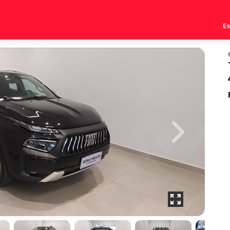
E
Next