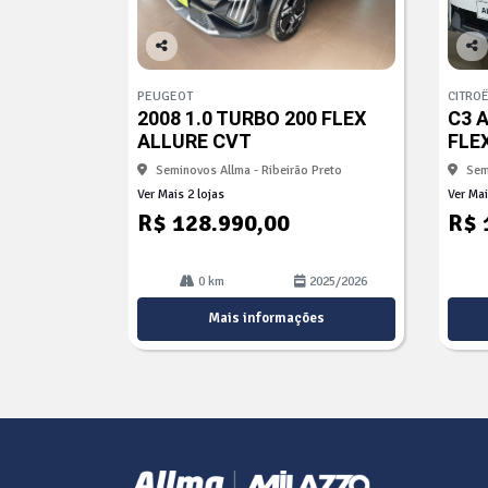
Co
Co
mp
mp
PEUGEOT
CITRO
arti
arti
2008 1.0 TURBO 200 FLEX
C3 
lhe
lhe
ALLURE CVT
FLE
Seminovos Allma - Ribeirão Preto
Sem
Ver Mais 2 lojas
Ver Mai
R$ 128.990,00
R$ 
0 km
2025/2026
Mais informações