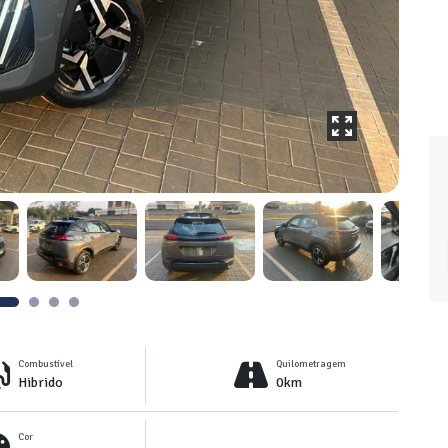
Combustível
Quilometragem
Hibrido
0km
Cor