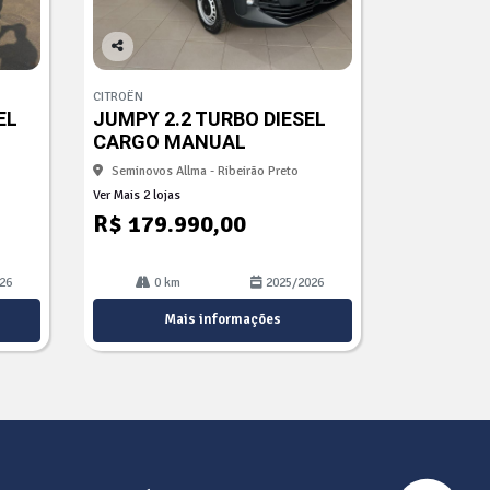
Co
mp
CITROËN
arti
EL
JUMPY 2.2 TURBO DIESEL
lhe
CARGO MANUAL
Seminovos Allma - Ribeirão Preto
Ver Mais 2 lojas
R$ 179.990,00
26
0 km
2025/2026
Mais informações