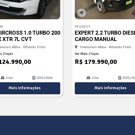
Co
mp
ËN
PEUGEOT
arti
AIRCROSS 1.0 TURBO 200
EXPERT 2.2 TURBO DIES
lhe
X XTR 7L CVT
CARGO MANUAL
inovos Allma - Ribeirão Preto
Seminovos Allma - Ribeirão Preto
s 2 lojas
Ver Mais 2 lojas
124.990,00
R$ 179.990,00
0 km
2025/2026
0 km
2025/20
Mais informações
Mais informações