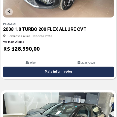
Co
mp
PEUGEOT
arti
2008 1.0 TURBO 200 FLEX ALLURE CVT
lhe
Seminovos Allma - Ribeirão Preto
Ver Mais 2 lojas
R$ 128.990,00
0 km
2025/2026
Mais informações