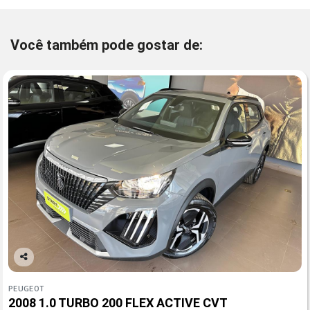
Você também pode gostar de:
Co
mp
PEUGEOT
arti
2008 1.0 TURBO 200 FLEX ACTIVE CVT
lhe