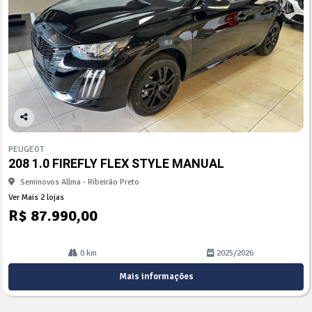
Co
mp
PEUGEOT
arti
208 1.0 FIREFLY FLEX STYLE MANUAL
lhe
Seminovos Allma - Ribeirão Preto
Ver Mais 2 lojas
R$ 87.990,00
0 km
2025/2026
Mais informações