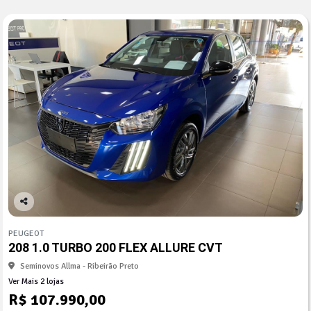
Co
mp
PEUGEOT
arti
208 1.0 TURBO 200 FLEX ALLURE CVT
lhe
Seminovos Allma - Ribeirão Preto
Ver Mais 2 lojas
R$ 107.990,00