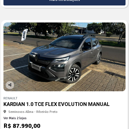
Co
mp
RENAULT
arti
KARDIAN 1.0 TCE FLEX EVOLUTION MANUAL
lhe
Seminovos Allma - Ribeirão Preto
Ver Mais 2 lojas
R$ 87.990,00