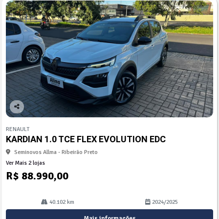
Co
mp
RENAULT
arti
KARDIAN 1.0 TCE FLEX EVOLUTION EDC
lhe
Seminovos Allma - Ribeirão Preto
Ver Mais 2 lojas
R$ 88.990,00
40.102 km
2024/2025
Mais informações