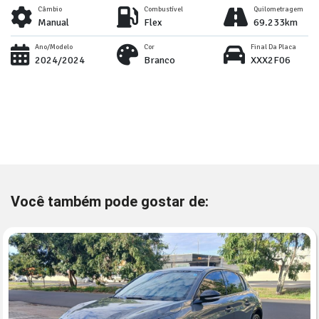
Câmbio
Combustível
Quilometragem
Manual
Flex
69.233km
Ano/Modelo
Cor
Final Da Placa
2024/2024
Branco
XXX2F06
Você também pode gostar de: