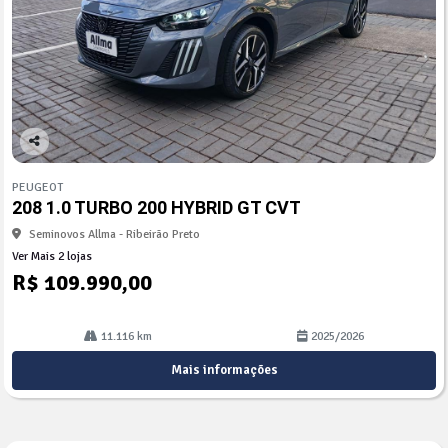
Co
mp
PEUGEOT
arti
208 1.0 TURBO 200 HYBRID GT CVT
lhe
Seminovos Allma - Ribeirão Preto
Ver Mais 2 lojas
R$ 109.990,00
11.116 km
2025/2026
Mais informações