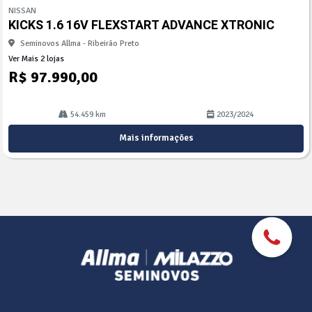
mp
NISSAN
arti
KICKS 1.6 16V FLEXSTART ADVANCE XTRONIC
lhe
Seminovos Allma - Ribeirão Preto
Ver Mais 2 lojas
R$ 97.990,00
54.459 km
2023/2024
Mais informações