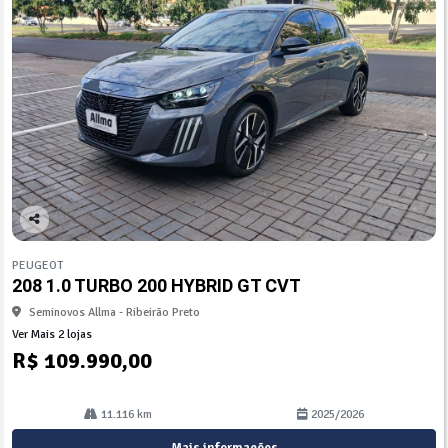
Co
mp
PEUGEOT
arti
208 1.0 TURBO 200 HYBRID GT CVT
lhe
Seminovos Allma - Ribeirão Preto
Ver Mais 2 lojas
R$ 109.990,00
11.116 km
2025/2026