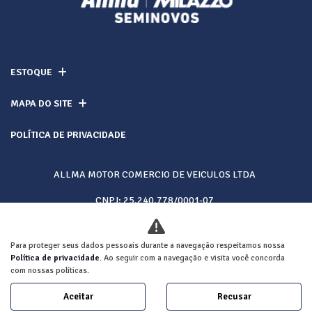
ESTOQUE
MAPA DO SITE
POLÍTICA DE PRIVACIDADE
ALLMA MOTOR COMERCIO DE VEICULOS LTDA
CNPJ: 25.240.778/0001-07
Para proteger seus dados pessoais durante a navegação respeitamos nossa
Desacelere. Seu bem maior é a vida.
Política de privacidade
. Ao seguir com a navegação e visita você concorda
com nossas políticas.
Aceitar
Recusar
Desenvolvido pela DEALERSPACE ® Direitos Reservados.