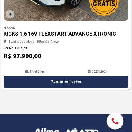
Co
mp
NISSAN
arti
KICKS 1.6 16V FLEXSTART ADVANCE XTRONIC
lhe
Seminovos Allma - Ribeirão Preto
Ver Mais 2 lojas
R$ 97.990,00
54.459 km
2023/2024
Mais informações