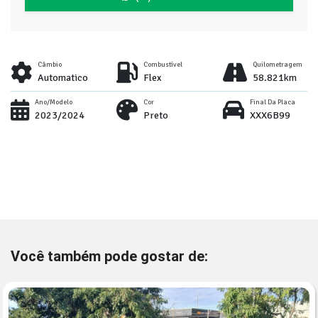
Câmbio
Combustível
Quilometragem
Automatico
Flex
58.821km
Ano/Modelo
Cor
Final Da Placa
2023/2024
Preto
XXX6B99
Você também pode gostar de: