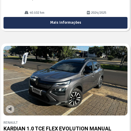
40.102 km
2024/2025
Mais informações
Co
mp
RENAULT
arti
KARDIAN 1.0 TCE FLEX EVOLUTION MANUAL
lhe