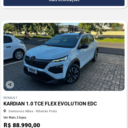
Mais informações
Co
mp
RENAULT
arti
KARDIAN 1.0 TCE FLEX EVOLUTION EDC
lhe
Seminovos Allma - Ribeirão Preto
Ver Mais 2 lojas
R$ 88.990,00