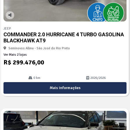
Co
mp
JEEP
arti
COMMANDER 2.0 HURRICANE 4 TURBO GASOLINA
lhe
BLACKHAWK AT9
Seminovos Allma - São José do Rio Preto
Ver Mais 2 lojas
R$ 299.476,00
0 km
2026/2026
Mais informações