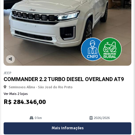
Co
mp
JEEP
arti
COMMANDER 2.2 TURBO DIESEL OVERLAND AT9
lhe
Seminovos Allma - São José do Rio Preto
Ver Mais 2 lojas
R$ 284.346,00
0 km
2026/2026
Mais informações