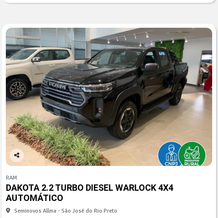
Co
mp
RAM
arti
DAKOTA 2.2 TURBO DIESEL WARLOCK 4X4
lhe
AUTOMÁTICO
Seminovos Allma - São José do Rio Preto