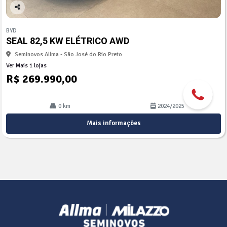
Co
mp
BYD
arti
SEAL 82,5 KW ELÉTRICO AWD
lhe
Seminovos Allma - São José do Rio Preto
Ver Mais 1 lojas
R$ 269.990,00
0 km
2024/2025
Mais informações