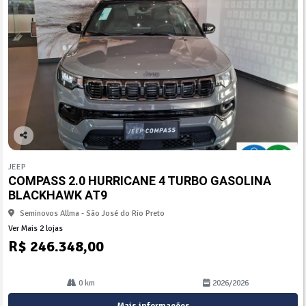
Co
mp
JEEP
arti
COMPASS 2.0 HURRICANE 4 TURBO GASOLINA
lhe
BLACKHAWK AT9
Seminovos Allma - São José do Rio Preto
Ver Mais 2 lojas
R$ 246.348,00
0 km
2026/2026