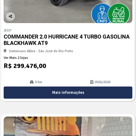
Co
mp
JEEP
arti
COMMANDER 2.0 HURRICANE 4 TURBO GASOLINA
lhe
BLACKHAWK AT9
Seminovos Allma - São José do Rio Preto
Ver Mais 2 lojas
R$ 299.476,00
0 km
2026/2026
Mais informações