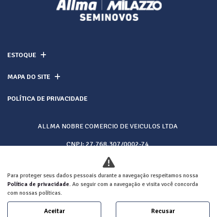
ESTOQUE
MAPA DO SITE
POLÍTICA DE PRIVACIDADE
ALLMA NOBRE COMERCIO DE VEICULOS LTDA
CNPJ: 27.768.307/0002-74
Para proteger seus dados pessoais durante a navegação respeitamos nossa
Desacelere. Seu bem maior é a vida.
Política de privacidade
. Ao seguir com a navegação e visita você concorda
com nossas políticas.
Aceitar
Recusar
Desenvolvido pela DEALERSPACE ® Direitos Reservados.