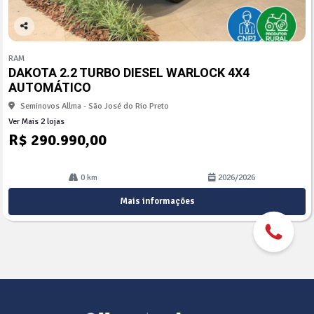
Co
mp
RAM
arti
DAKOTA 2.2 TURBO DIESEL WARLOCK 4X4
lhe
AUTOMÁTICO
Seminovos Allma - São José do Rio Preto
Ver Mais 2 lojas
R$ 290.990,00
0 km
2026/2026
Mais informações