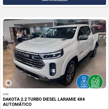
Mais informações
Co
mp
RAM
arti
DAKOTA 2.2 TURBO DIESEL LARAMIE 4X4
lhe
AUTOMÁTICO