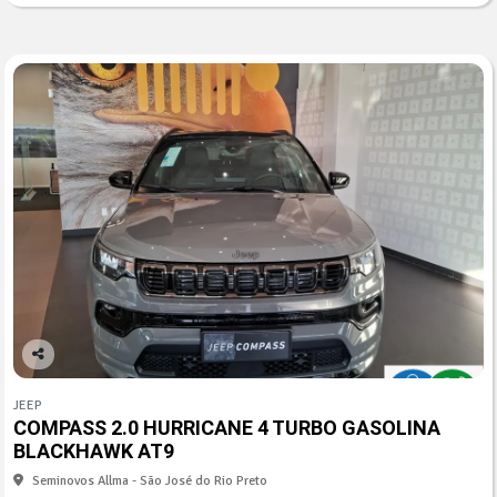
Co
mp
JEEP
arti
COMPASS 2.0 HURRICANE 4 TURBO GASOLINA
lhe
BLACKHAWK AT9
Seminovos Allma - São José do Rio Preto