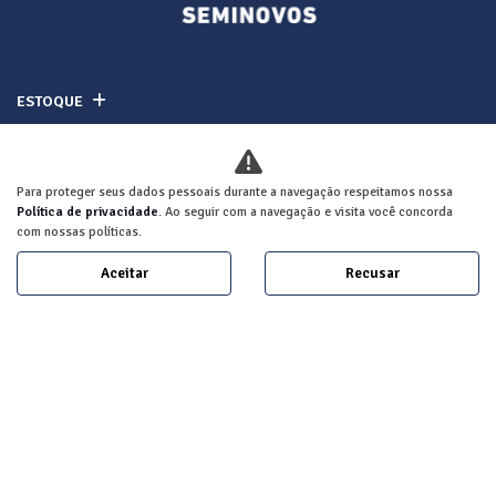
ESTOQUE
MAPA DO SITE
Para proteger seus dados pessoais durante a navegação respeitamos nossa
POLÍTICA DE PRIVACIDADE
Política de privacidade
. Ao seguir com a navegação e visita você concorda
com nossas políticas.
ALLMA NOBRE COMERCIO DE VEICULOS LTDA
Aceitar
Recusar
CNPJ: 27.768.307/0002-74
Desacelere. Seu bem maior é a vida.
Desenvolvido pela DEALERSPACE ® Direitos Reservados.