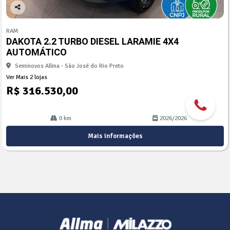
Co
mp
RAM
arti
DAKOTA 2.2 TURBO DIESEL LARAMIE 4X4
lhe
AUTOMÁTICO
Seminovos Allma - São José do Rio Preto
Ver Mais 2 lojas
R$ 316.530,00
0 km
2026/2026
Mais informações