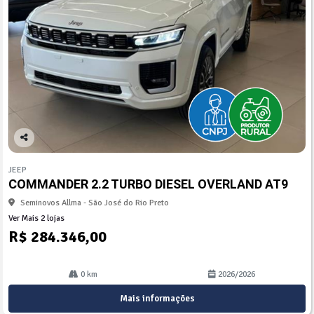
Co
mp
JEEP
arti
COMMANDER 2.2 TURBO DIESEL OVERLAND AT9
lhe
Seminovos Allma - São José do Rio Preto
Ver Mais 2 lojas
R$ 284.346,00
0 km
2026/2026
Mais informações