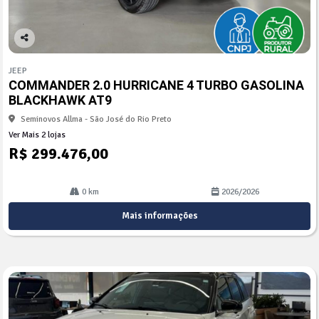
Co
mp
JEEP
arti
COMMANDER 2.0 HURRICANE 4 TURBO GASOLINA
lhe
BLACKHAWK AT9
Seminovos Allma - São José do Rio Preto
Ver Mais 2 lojas
R$ 299.476,00
0 km
2026/2026
Mais informações