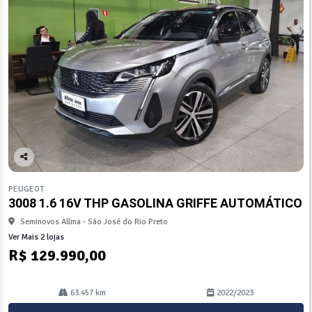
Co
mp
PEUGEOT
arti
3008 1.6 16V THP GASOLINA GRIFFE AUTOMÁTICO
lhe
Seminovos Allma - São José do Rio Preto
Ver Mais 2 lojas
R$ 129.990,00
63.457 km
2022/2023