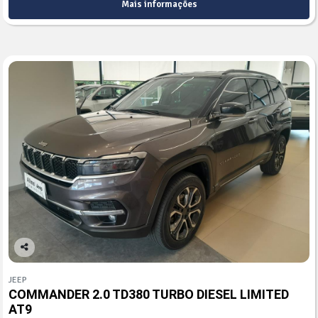
Mais informações
Co
mp
JEEP
arti
COMMANDER 2.0 TD380 TURBO DIESEL LIMITED
lhe
AT9