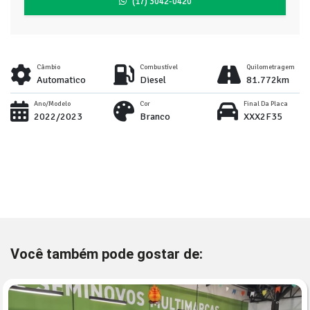
(17) 3042-0420
Câmbio
Combustível
Quilometragem
Automatico
Diesel
81.772km
Ano/Modelo
Cor
Final Da Placa
2022/2023
Branco
XXX2F35
Você também pode gostar de: