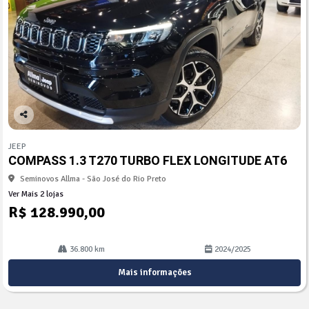
Co
mp
JEEP
arti
COMPASS 1.3 T270 TURBO FLEX LONGITUDE AT6
lhe
Seminovos Allma - São José do Rio Preto
Ver Mais 2 lojas
R$ 128.990,00
36.800 km
2024/2025
Mais informações