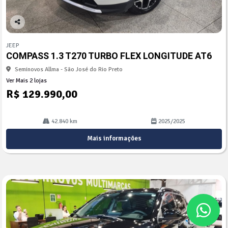
Co
mp
JEEP
arti
COMPASS 1.3 T270 TURBO FLEX LONGITUDE AT6
lhe
Seminovos Allma - São José do Rio Preto
Ver Mais 2 lojas
R$ 129.990,00
42.840 km
2025/2025
Mais informações