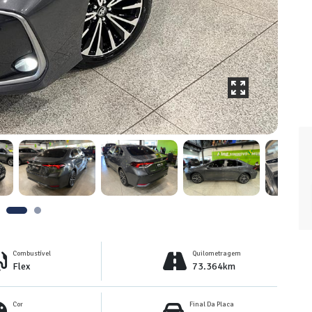
Combustível
Quilometragem
Flex
73.364km
Cor
Final Da Placa