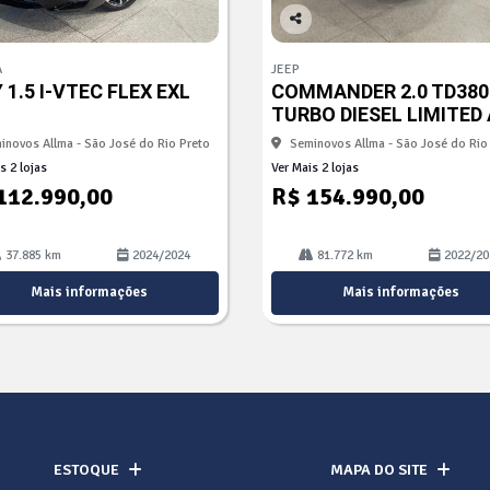
Co
mp
A
JEEP
arti
 1.5 I-VTEC FLEX EXL
COMMANDER 2.0 TD380
lhe
TURBO DIESEL LIMITED
inovos Allma - São José do Rio Preto
Seminovos Allma - São José do Rio
s 2 lojas
Ver Mais 2 lojas
112.990,00
R$ 154.990,00
37.885 km
2024/2024
81.772 km
2022/20
Mais informações
Mais informações
ESTOQUE
MAPA DO SITE