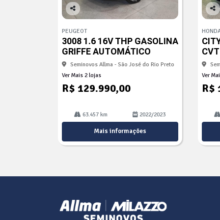
Co
Co
mp
mp
PEUGEOT
HOND
arti
arti
3008 1.6 16V THP GASOLINA
CITY
lhe
lhe
GRIFFE AUTOMÁTICO
CVT
Seminovos Allma - São José do Rio Preto
Sem
Ver Mais 2 lojas
Ver Mai
R$ 129.990,00
R$ 
63.457 km
2022/2023
Mais informações