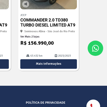
Co
mp
JEEP
arti
COMMANDER 2.0 TD380
lhe
 AT9
TURBO DIESEL LIMITED AT9
 Preto
Seminovos Allma - São José do Rio Preto
Ver Mais 2 lojas
R$ 156.990,00
23
63.432 km
2023/2023
Mais informações
POLÍTICA DE PRIVACIDADE