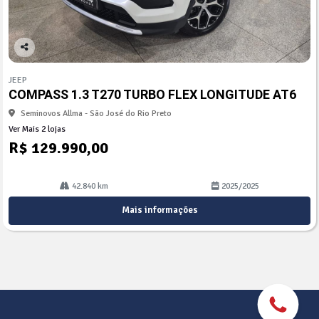
Co
mp
JEEP
arti
COMPASS 1.3 T270 TURBO FLEX LONGITUDE AT6
lhe
Seminovos Allma - São José do Rio Preto
Ver Mais 2 lojas
R$ 129.990,00
42.840 km
2025/2025
Mais informações