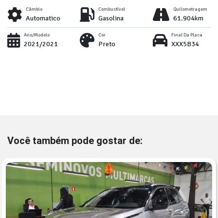
Câmbio
Combustível
Quilometragem
Automatico
Gasolina
61.904km
Ano/Modelo
Cor
Final Da Placa
2021/2021
Preto
XXX5B34
Você também pode gostar de: