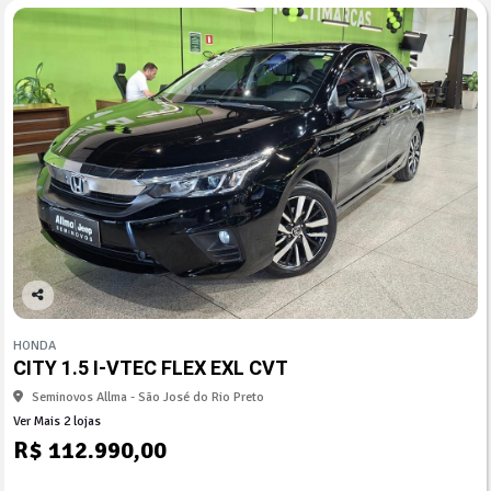
Co
mp
HONDA
arti
CITY 1.5 I-VTEC FLEX EXL CVT
lhe
Seminovos Allma - São José do Rio Preto
Ver Mais 2 lojas
R$ 112.990,00