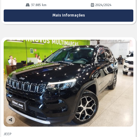
37.885 km
2024/2024
Mais informações
Co
mp
JEEP
arti