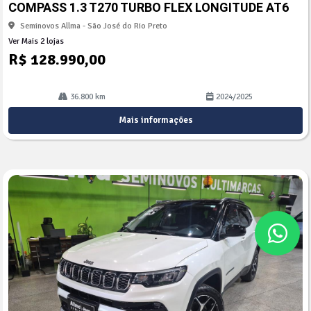
COMPASS 1.3 T270 TURBO FLEX LONGITUDE AT6
lhe
Seminovos Allma - São José do Rio Preto
Ver Mais 2 lojas
R$ 128.990,00
36.800 km
2024/2025
Mais informações