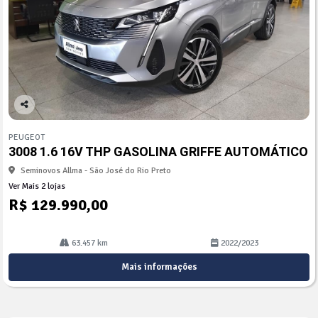
Co
mp
PEUGEOT
arti
3008 1.6 16V THP GASOLINA GRIFFE AUTOMÁTICO
lhe
Seminovos Allma - São José do Rio Preto
Ver Mais 2 lojas
R$ 129.990,00
63.457 km
2022/2023
Mais informações