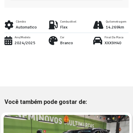
Câmbio
Combustível
Quilometragem
Automatico
Flex
14.269km
Ano/Modelo
Cor
Final Da Placa
2024/2025
Branco
XXX9H40
Você também pode gostar de: