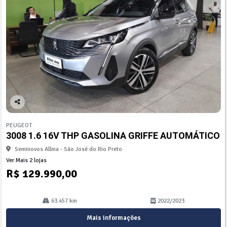
Co
mp
PEUGEOT
arti
3008 1.6 16V THP GASOLINA GRIFFE AUTOMÁTICO
lhe
Seminovos Allma - São José do Rio Preto
Ver Mais 2 lojas
R$ 129.990,00
63.457 km
2022/2023
Mais informações