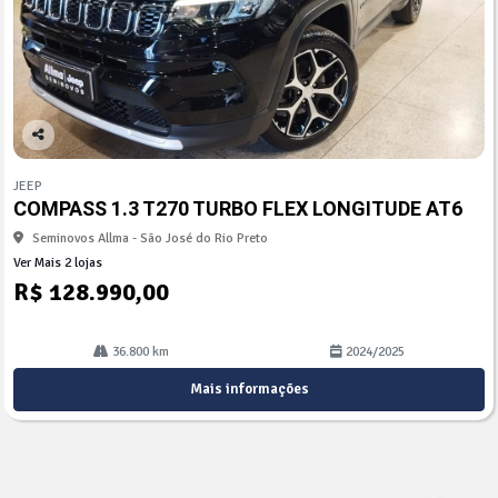
Co
mp
JEEP
arti
COMPASS 1.3 T270 TURBO FLEX LONGITUDE AT6
lhe
Seminovos Allma - São José do Rio Preto
Ver Mais 2 lojas
R$ 128.990,00
36.800 km
2024/2025
Mais informações