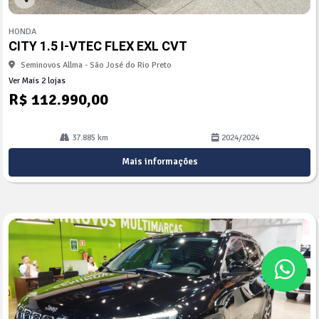
Co
mp
HONDA
arti
CITY 1.5 I-VTEC FLEX EXL CVT
lhe
Seminovos Allma - São José do Rio Preto
Ver Mais 2 lojas
R$ 112.990,00
37.885 km
2024/2024
Mais informações