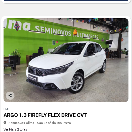
Co
mp
FIAT
arti
ARGO 1.3 FIREFLY FLEX DRIVE CVT
lhe
Seminovos Allma - São José do Rio Preto
Ver Mais 2 lojas