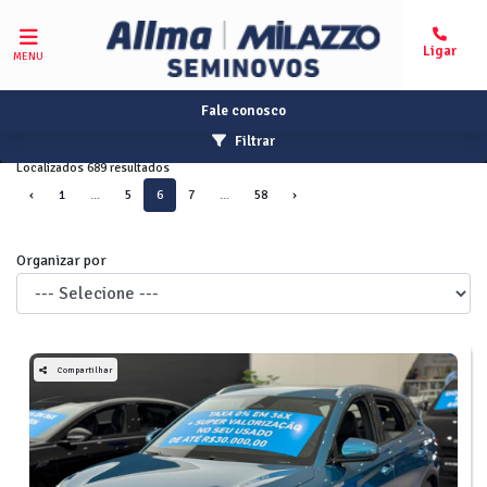
MENU
Fale conosco
Filtrar
Localizados 689 resultados
‹
1
...
5
6
7
...
58
›
Organizar por
Compartilhar