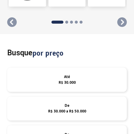
templates.template-01.components.carousel.texts.contro
templ
Busque
por preço
Até
R$ 30.000
De
R$ 30.000 a R$ 50.000