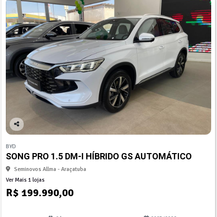
Co
mp
BYD
arti
SONG PRO 1.5 DM-I HÍBRIDO GS AUTOMÁTICO
lhe
Seminovos Allma - Araçatuba
Ver Mais 1 lojas
R$ 199.990,00