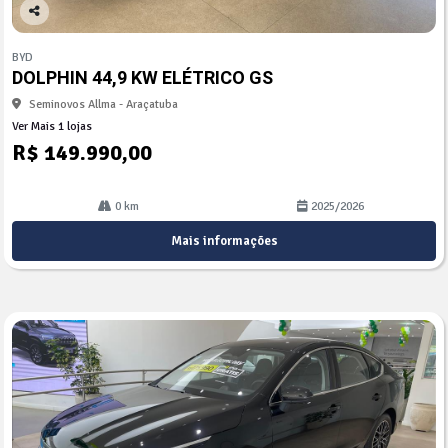
Co
mp
BYD
arti
DOLPHIN 44,9 KW ELÉTRICO GS
lhe
Seminovos Allma - Araçatuba
Ver Mais 1 lojas
R$ 149.990,00
0 km
2025/2026
Mais informações