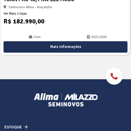
lhe
Seminovos Allma - Araçatuba
Ver Mais 1 lojas
R$ 182.990,00
0 km
2025/2026
Mais informações
ESTOQUE