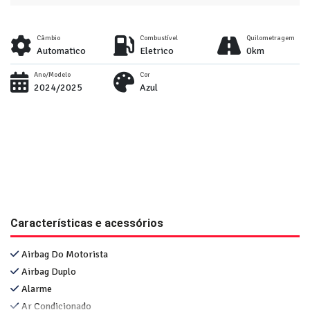
Câmbio
Combustível
Quilometragem
Automatico
Eletrico
0km
Ano/Modelo
Cor
2024/2025
Azul
Características e acessórios
Airbag Do Motorista
Airbag Duplo
Alarme
Ar Condicionado