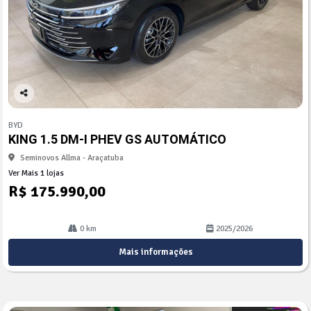
Co
mp
BYD
arti
KING 1.5 DM-I PHEV GS AUTOMÁTICO
lhe
Seminovos Allma - Araçatuba
Ver Mais 1 lojas
R$ 175.990,00
0 km
2025/2026
Mais informações